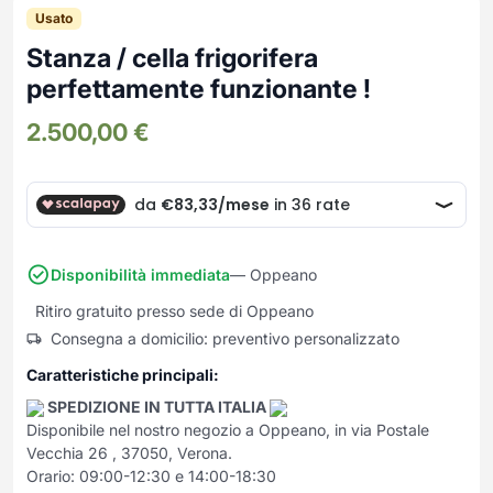
Frullatori
Usato
Lampade da parete
Mobili Ingresso
Grattugie elettriche
TAVOLI USATI
TAVOLINI USATI
Stanza / cella frigorifera
Lampade da tavolo
Mobili Multiuso
Macchine caffe e capsule
perfettamente funzionante !
Lampade da terra
Multiuso e Scarpiere
Pulizia Casa
Scarpiere
Robot Da Cucina
2.500,00
€
Sbattitori
SOGGIORNO
UFFICIO
Spremiagrumi e Centrifughe
Complementi Soggiorno
Banconi Reception
Stiro
Divani e Poltrone
Cucitrici e accessori
Tostapane
Sedie e Sgabelli
Mobili per ufficio
Tritacarne
Disponibilità immediata
— Oppeano
Soggiorni e Pareti
Moduli per ufficio
Tritaverdure elettrici
Tavoli e Tavolini
Poltrone Barber Shop
Ritiro gratuito presso sede di Oppeano
Utensili da cucina
Scrivanie
Consegna a domicilio: preventivo personalizzato
Yogurtiere
Sedie per ufficio
Caratteristiche principali:
SPEDIZIONE IN TUTTA ITALIA
Disponibile nel nostro negozio a Oppeano, in via Postale
Vecchia 26 , 37050, Verona.
Orario: 09:00-12:30 e 14:00-18:30