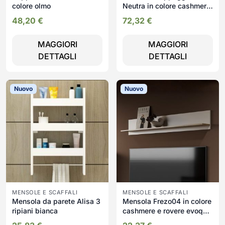
colore olmo
Neutra in colore cashmere
e rovere con dettaglio
48,20
€
72,32
€
cannettato
MAGGIORI
MAGGIORI
DETTAGLI
DETTAGLI
Nuovo
Nuovo
MENSOLE E SCAFFALI
MENSOLE E SCAFFALI
Mensola da parete Alisa 3
Mensola Frezo04 in colore
ripiani bianca
cashmere e rovere evoque
167.3 x 17.6 x H25 cm.