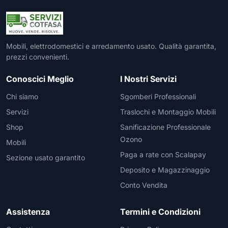
Frullatori
Lampade da parete
Mobili Ingresso
Grattugie elettriche
TAVOLI USATI
TAVOLINI USATI
Lampade da tavolo
Mobili Multiuso
Macchine caffe e capsule
Lampade da terra
Multiuso e Scarpiere
Pulizia Casa
Mobili, elettrodomestici e arredamento usato. Qualità garantita,
Scarpiere
prezzi convenienti.
Robot Da Cucina
Sbattitori
SOGGIORNO
UFFICIO
Conoscici Meglio
I Nostri Servizi
Spremiagrumi e Centrifughe
Complementi Soggiorno
Banconi Reception
Chi siamo
Sgomberi Professionali
Stiro
Divani e Poltrone
Cucitrici e accessori
Servizi
Traslochi e Montaggio Mobili
Tostapane
Sedie e Sgabelli
Mobili per ufficio
Tritacarne
Shop
Sanificazione Professionale
Soggiorni e Pareti
Moduli per ufficio
Ozono
Tritaverdure elettrici
Tavoli e Tavolini
Poltrone Barber Shop
Mobili
Utensili da cucina
Paga a rate con Scalapay
Scrivanie
Sezione usato garantito
Yogurtiere
Sedie per ufficio
Deposito e Magazzinaggio
Conto Vendita
Assistenza
Termini e Condizioni