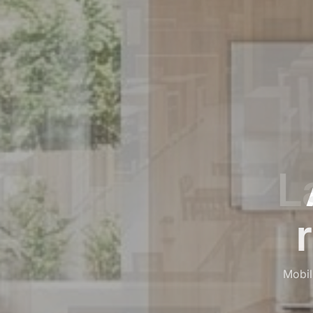
Ele
L
L'us
Mobili e 
Mobil
L