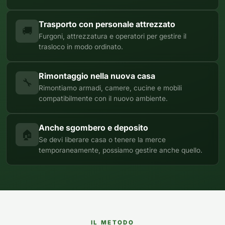
Frullatori
Lampade da parete
Mobili Ingresso
Grattugie elettriche
TAVOLI USATI
TAVOLINI USATI
Trasporto con personale attrezzato
Lampade da tavolo
Mobili Multiuso
🚚
Macchine caffe e capsule
Furgoni, attrezzatura e operatori per gestire il
Lampade da terra
Multiuso e Scarpiere
Pulizia Casa
trasloco in modo ordinato.
Scarpiere
Robot Da Cucina
Sbattitori
SOGGIORNO
UFFICIO
Rimontaggio nella nuova casa
🔧
Spremiagrumi e Centrifughe
Complementi Soggiorno
Banconi Reception
Rimontiamo armadi, camere, cucine e mobili
Stiro
compatibilmente con il nuovo ambiente.
Divani e Poltrone
Cucitrici e accessori
Tostapane
Sedie e Sgabelli
Mobili per ufficio
Tritacarne
Anche sgombero e deposito
Soggiorni e Pareti
Moduli per ufficio
🏠
Tritaverdure elettrici
Se devi liberare casa o tenere la merce
Tavoli e Tavolini
Poltrone Barber Shop
temporaneamente, possiamo gestire anche quello.
Utensili da cucina
Scrivanie
Yogurtiere
Sedie per ufficio
IL METODO