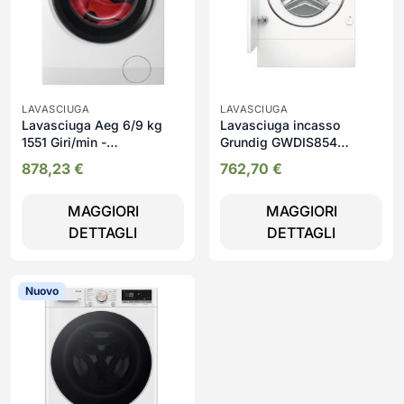
LAVASCIUGA
LAVASCIUGA
Lavasciuga Aeg 6/9 kg
Lavasciuga incasso
1551 Giri/min -
Grundig GWDIS854
LWR7D966OB
lavaggio 8 kg asciugatura
878,23
€
762,70
€
5 kg 1400 giri
MAGGIORI
MAGGIORI
DETTAGLI
DETTAGLI
Nuovo