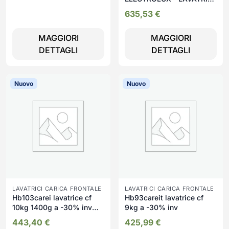
CF 11KG 1400G A-30%
635,53
€
INV VAP GRUPPI
MAGGIORI
MAGGIORI
DETTAGLI
DETTAGLI
Nuovo
Nuovo
LAVATRICI CARICA FRONTALE
LAVATRICI CARICA FRONTALE
Hb103carei lavatrice cf
Hb93careit lavatrice cf
10kg 1400g a -30% inv
9kg a -30% inv
vap
443,40
€
425,99
€