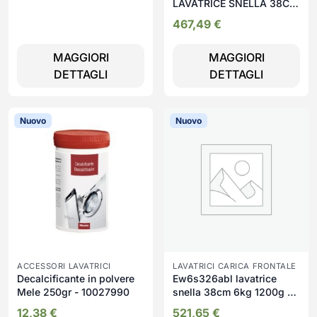
LAVATRICE SNELLA 38CM
6KG A-10% 1200G
467,49
€
ANTRACITE INV TOUCH
WIFI
MAGGIORI
MAGGIORI
DETTAGLI
DETTAGLI
Nuovo
Nuovo
ACCESSORI LAVATRICI
LAVATRICI CARICA FRONTALE
Decalcificante in polvere
Ew6s326abl lavatrice
Mele 250gr - 10027990
snella 38cm 6kg 1200g a
inv vap tc3 wo
12,38
€
521,65
€