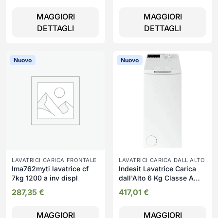
MAGGIORI
MAGGIORI
DETTAGLI
DETTAGLI
Nuovo
Nuovo
LAVATRICI CARICA FRONTALE
LAVATRICI CARICA DALL ALTO
Ima762myti lavatrice cf
Indesit Lavatrice Carica
7kg 1200 a inv displ
dall'Alto 6 Kg Classe A
Profondità 60 cm
287,35
€
417,01
€
Centrifuga 1200 giri Wi-Fi
RapidWash colore Bianco -
MAGGIORI
MAGGIORI
BTW S6261P IT