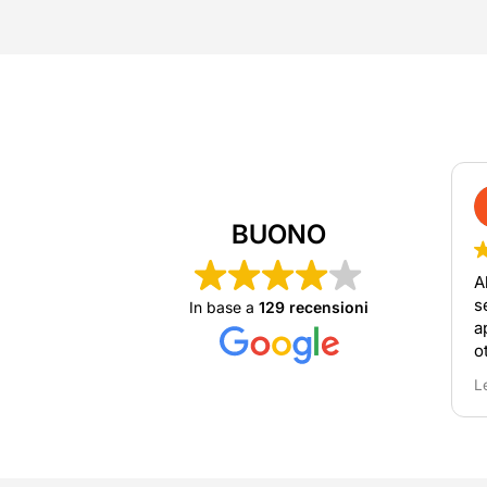
BUONO
A
s
In base a
129 recensioni
a
o
o
L
r
n