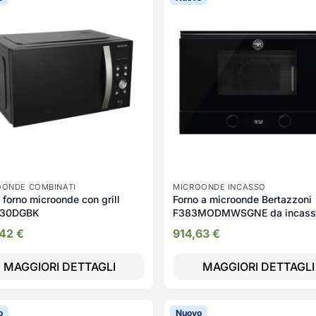
OONDE COMBINATI
MICROONDE INCASSO
forno microonde con grill
Forno a microonde Bertazzoni
30DGBK
F383MODMWSGNE da incass
funzioni 60 cm. nero
,42
€
914,63
€
MAGGIORI DETTAGLI
MAGGIORI DETTAGLI
o
Nuovo