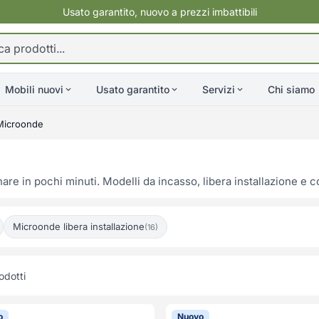
Usato garantito, nuovo a prezzi imbattibili
Mobili nuovi
Usato garantito
Servizi
Chi siamo
Microonde
re in pochi minuti. Modelli da incasso, libera installazione e c
Microonde libera installazione
(16)
odotti
o
Nuovo