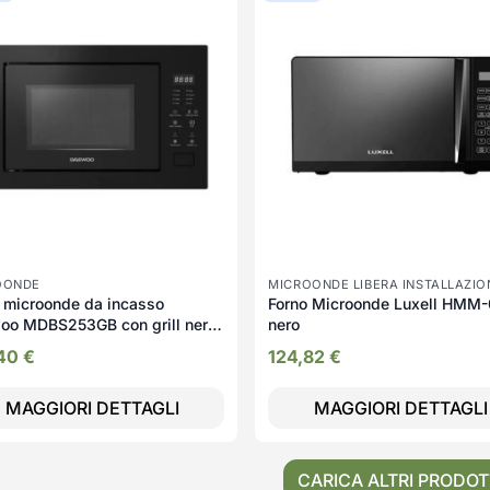
OONDE
MICROONDE LIBERA INSTALLAZIO
 microonde da incasso
Forno Microonde Luxell HMM
oo MDBS253GB con grill nero
nero
tri con Controllo Touch
,40
€
124,82
€
MAGGIORI DETTAGLI
MAGGIORI DETTAGLI
CARICA ALTRI PRODOT