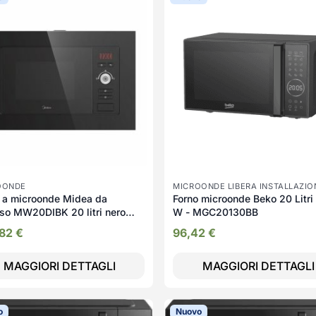
OONDE
MICROONDE LIBERA INSTALLAZIO
 a microonde Midea da
Forno microonde Beko 20 Litri
so MW20DIBK 20 litri nero
W - MGC20130BB
se A++
,82
€
96,42
€
MAGGIORI DETTAGLI
MAGGIORI DETTAGLI
o
Nuovo