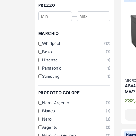
PREZZO
—
MARCHIO
Whirlpool
(12)
Beko
(3)
Hisense
(1)
Panasonic
(1)
Samsung
(1)
MICR
AIWA 
MW2
PRODOTTO COLORE
232
Nero, Argento
(3)
Bianco
(3)
Nero
(3)
Argento
(3)
Nuov
Nero, Acciaio inox
(2)