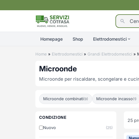
Homepage
Shop
Elettrodomestici
Home
»
Elettrodomestici
»
Grandi Elettrodomestici
»
Microonde
Microonde per riscaldare, scongelare e cucina
Microonde combinati
Microonde incasso
(9)
(1)
CONDIZIONE
25
pr
Nuovo
(25)
Nuov