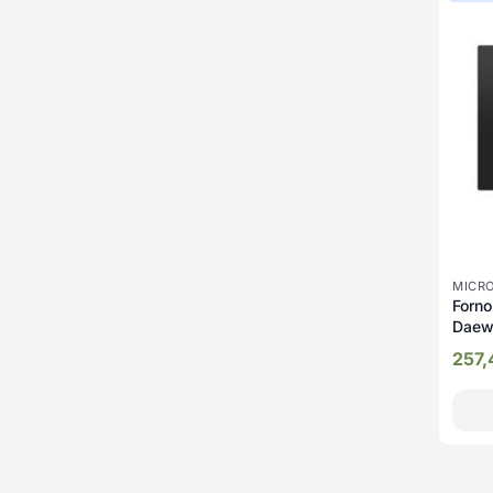
MICR
Forno
Daew
25 li
257