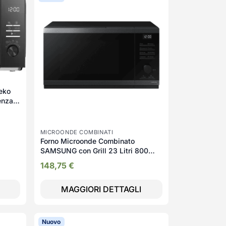
eko
tenza
o -
MICROONDE COMBINATI
Forno Microonde Combinato
SAMSUNG con Grill 23 Litri 800
Watt - FMOSAMG23DG4524
148,75
€
MAGGIORI DETTAGLI
Nuovo