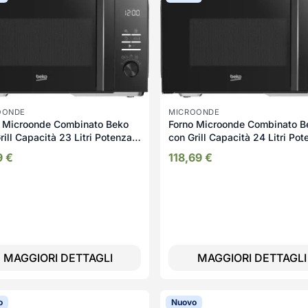
OONDE
MICROONDE
o Microonde Combinato Beko
Forno Microonde Combinato B
rill Capacità 23 Litri Potenza
con Grill Capacità 24 Litri Po
att con Funzione
900 Watt con Timer colore Ner
9
€
118,69
€
elamento colore Nero -
MGF24310B
23300B2
MAGGIORI DETTAGLI
MAGGIORI DETTAGLI
o
Nuovo