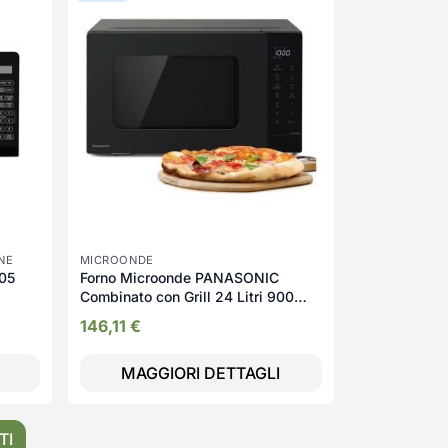
NE
MICROONDE
-05
Forno Microonde PANASONIC
Combinato con Grill 24 Litri 900
Watt | NN-K36NBM
146,11
€
MAGGIORI DETTAGLI
TI