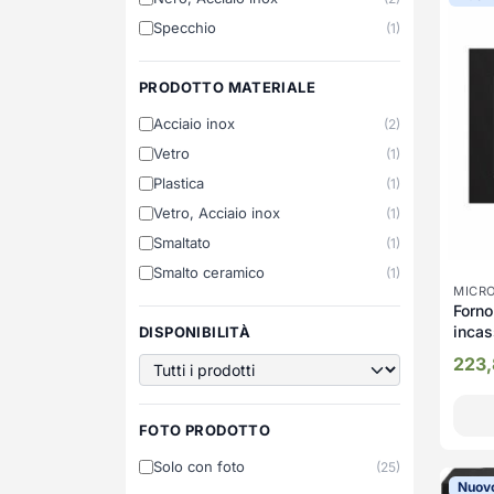
Specchio
(1)
PRODOTTO MATERIALE
Acciaio inox
(2)
Vetro
(1)
Plastica
(1)
Vetro, Acciaio inox
(1)
Smaltato
(1)
Smalto ceramico
(1)
MICR
Forno
incas
DISPONIBILITÀ
clas
223
FOTO PRODOTTO
Solo con foto
(25)
Nuov