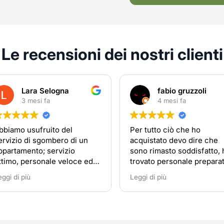
Le recensioni dei nostri clienti
Lara Selogna
fabio gruzzoli
3 mesi fa
4 mesi fa
bbiamo usufruito del
Per tutto ciò che ho
ervizio di sgombero di un
acquistato devo dire che
ppartamento; servizio
sono rimasto soddisfatto, 
ttimo, personale veloce ed
trovato personale prepara
rdinato. Consiglio di
disponibile
eggi di più
Leggi di più
ivolgersi a loro in caso di
ecessità.