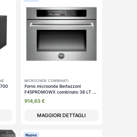
NE
MICROONDE COMBINATI
 700
Forno microonde Bertazzoni
F45PROMOWX combinato 38 LT 60
cm inox classe A
914,63
€
MAGGIORI DETTAGLI
Nuovo