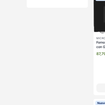
MICR
Forn
con G
800 W
87,7
Scong
MGF
Nuov