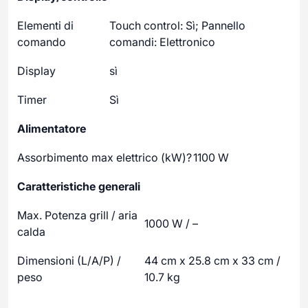
Elementi di
Touch control: Sì; Pannello
comando
comandi: Elettronico
Display
sì
Timer
Sì
Alimentatore
Assorbimento max elettrico (kW)?
1100 W
Caratteristiche generali
Max. Potenza grill / aria
1000 W / –
calda
Dimensioni (L/A/P) /
44 cm x 25.8 cm x 33 cm /
peso
10.7 kg