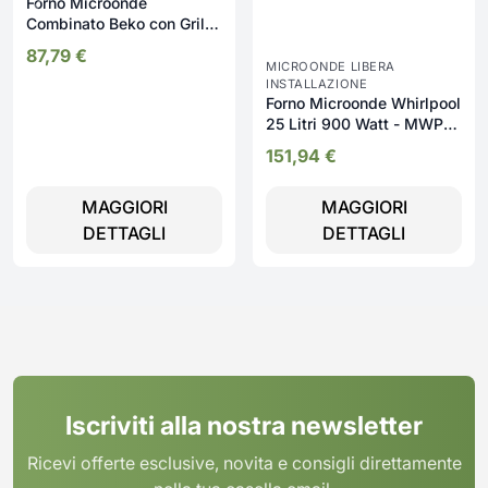
Forno Microonde
Combinato Beko con Grill
Capacità 23 Litri Potenza
87,79
€
800 Watt con Funzione
MICROONDE LIBERA
Scongelamento colore
INSTALLAZIONE
Forno Microonde Whirlpool
Nero - MGF23300B2
25 Litri 900 Watt - MWP
253 W
151,94
€
MAGGIORI
MAGGIORI
DETTAGLI
DETTAGLI
Iscriviti alla nostra newsletter
Ricevi offerte esclusive, novita e consigli direttamente