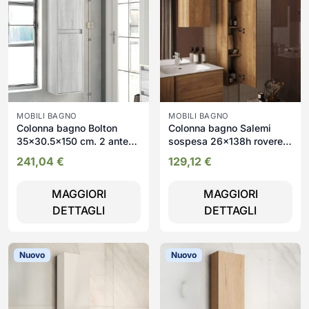
MOBILI BAGNO
MOBILI BAGNO
Colonna bagno Bolton
Colonna bagno Salemi
35x30.5x150 cm. 2 ante
sospesa 26x138h rovere
reversibili colore rovere
mercure
241,04
€
129,12
€
grigio ghiaccio
MAGGIORI
MAGGIORI
DETTAGLI
DETTAGLI
Nuovo
Nuovo