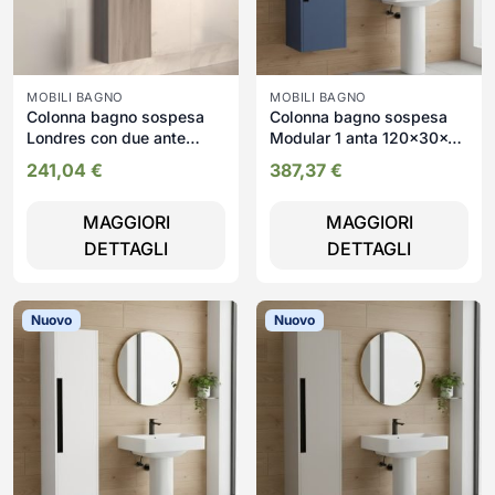
MOBILI BAGNO
MOBILI BAGNO
Colonna bagno sospesa
Colonna bagno sospesa
Londres con due ante
Modular 1 anta 120x30x35
colore rovere grigio
cm colore azzurro
241,04
€
387,37
€
MAGGIORI
MAGGIORI
DETTAGLI
DETTAGLI
Nuovo
Nuovo