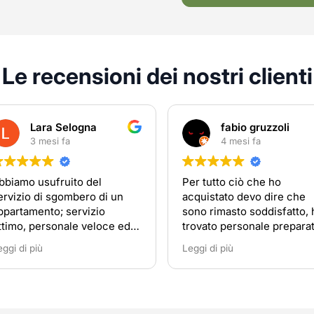
Le recensioni dei nostri clienti
Lara Selogna
fabio gruzzoli
3 mesi fa
4 mesi fa
bbiamo usufruito del
Per tutto ciò che ho
ervizio di sgombero di un
acquistato devo dire che
ppartamento; servizio
sono rimasto soddisfatto, 
ttimo, personale veloce ed
trovato personale prepara
rdinato. Consiglio di
disponibile
eggi di più
Leggi di più
ivolgersi a loro in caso di
ecessità.