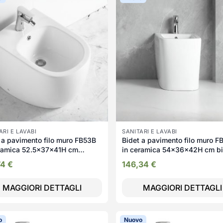
ARI E LAVABI
SANITARI E LAVABI
 a pavimento filo muro FB53B
Bidet a pavimento filo muro 
eramica 52.5x37x41H cm
in ceramica 54x36x42H cm b
co
74
€
146,34
€
MAGGIORI DETTAGLI
MAGGIORI DETTAGLI
o
Nuovo