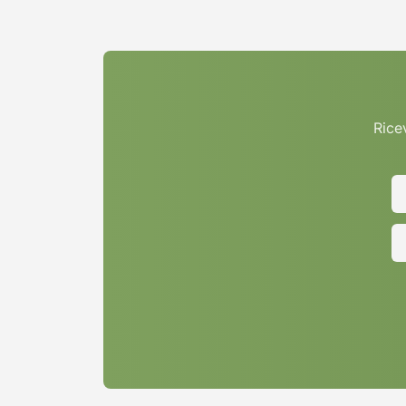
Ricev