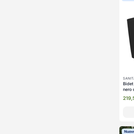
SANIT
Bide
nero
cm.
219,
Nuov