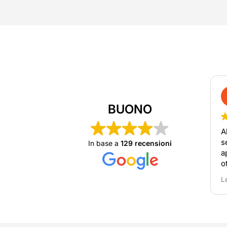
BUONO
A
s
In base a
129 recensioni
a
o
o
L
r
n