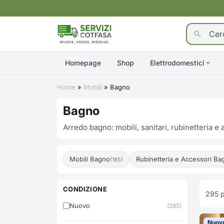
Homepage
Shop
Elettrodomestici
Home
»
Mobili
»
Bagno
Bagno
Arredo bagno: mobili, sanitari, rubinetteria 
Mobili Bagno
Rubinetteria e Accessori Ba
(185)
CONDIZIONE
295
p
Nuovo
(295)
Nuov