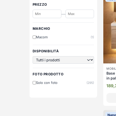
PREZZO
—
MARCHIO
Macom
(1)
DISPONIBILITÀ
MOBIL
Base 
FOTO PRODOTTO
in pa
Solo con foto
(295)
189
Nuov