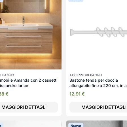
I BAGNO
ACCESSORI BAGNO
mobile Amanda con 2 cassetti
Bastone tenda per doccia
lissandro larice
allungabile fino a 220 cm. in 
colore bianco
,38
€
12,91
€
MAGGIORI DETTAGLI
MAGGIORI DETTAGLI
o
Nuovo