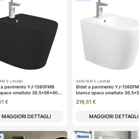
ARI E LAVABI
SANITARI E LAVABI
t a pavimento YJ-1380FMB
Bidet a pavimento YJ-1380F
 opaco smaltato 36.5x56x40
bianco opaco smaltato 36.5x
cm.
51
€
219,51
€
MAGGIORI DETTAGLI
MAGGIORI DETTAGLI
o
Nuovo