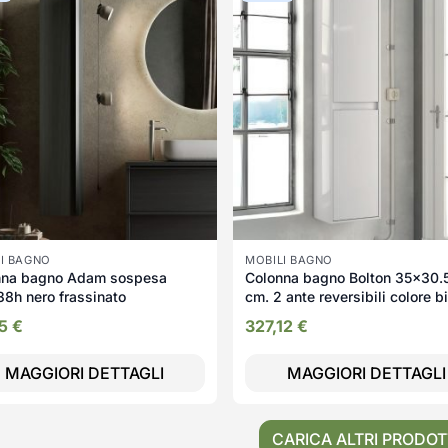
I BAGNO
MOBILI BAGNO
nna bagno Adam sospesa
Colonna bagno Bolton 35x30.
8h nero frassinato
cm. 2 ante reversibili colore b
laccato lucido
55
€
327,12
€
MAGGIORI DETTAGLI
MAGGIORI DETTAGLI
CARICA ALTRI PRODOT