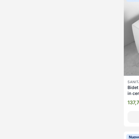
SANIT
Bidet
in c
bian
137,
Nuov