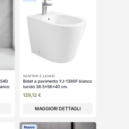
SANITARI E LAVABI
FB54D
Bidet a pavimento YJ-1380F bianco
ianco
lucido 36.5x56x40 cm.
129,12
€
MAGGIORI DETTAGLI
Nuovo