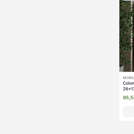
MOBIL
Colo
26x13
95,