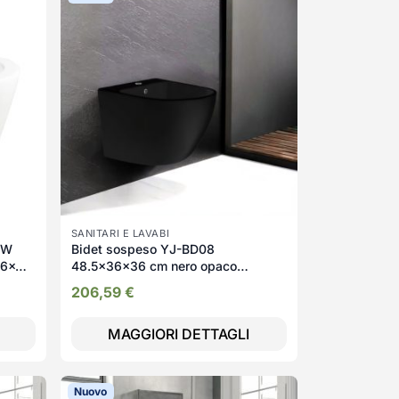
SANITARI E LAVABI
MW
Bidet sospeso YJ-BD08
56x40
48.5x36x36 cm nero opaco
smaltato
206,59
€
MAGGIORI DETTAGLI
Nuovo