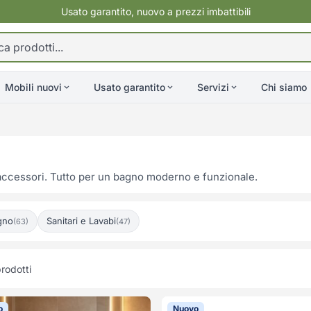
Usato garantito, nuovo a prezzi imbattibili
Mobili nuovi
Usato garantito
Servizi
Chi siamo
e accessori. Tutto per un bagno moderno e funzionale.
gno
Sanitari e Lavabi
(63)
(47)
rodotti
o
Nuovo