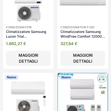
CONDIZIONATORI
CONDIZIONATORI FISSI
Climatizzatore Samsung
Climatizzatore Samsung
Luzon Trial
WindFree Comfort 12000
9000+9000+12000 BTU
BTU A++ WiFi 16 dB
1.662,27
€
327,84
€
A+++ WiFi Inverter 19 dB
Inverter
MAGGIORI
MAGGIORI
DETTAGLI
DETTAGLI
Nuovo
Nuovo