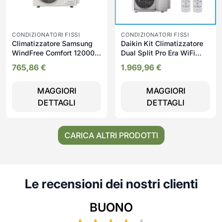
CONDIZIONATORI FISSI
CONDIZIONATORI FISSI
Climatizzatore Samsung
Daikin Kit Climatizzatore
WindFree Comfort 12000
Dual Split Pro Era WiFi
BTU A++ WiFi Inverter 16
12.000+12.000 BTU con
765,86
€
1.969,96
€
dB
Unità Esterna 17.000 BTU
Inverter R32 A++/A+
MAGGIORI
MAGGIORI
DETTAGLI
DETTAGLI
CARICA ALTRI PRODOTTI
Le recensioni dei nostri clienti
BUONO