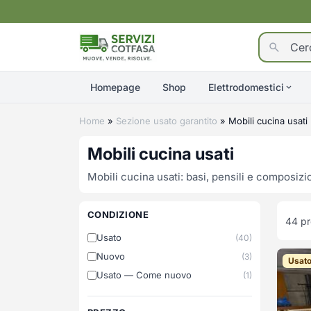
Homepage
Shop
Elettrodomestici
Home
»
Sezione usato garantito
»
Mobili cucina usati
Mobili cucina usati
Mobili cucina usati: basi, pensili e composizio
CONDIZIONE
44
pr
Usato
(40)
Nuovo
(3)
Usat
Usato — Come nuovo
(1)