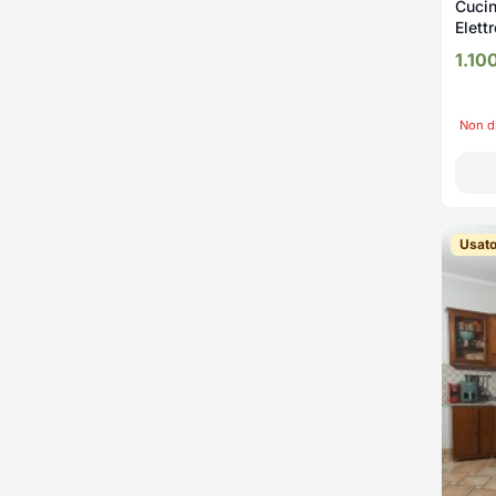
Cucin
Elett
1.10
Non d
Usat