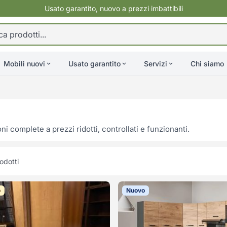
Usato garantito, nuovo a prezzi imbattibili
Mobili nuovi
Usato garantito
Servizi
Chi siamo
ni complete a prezzi ridotti, controllati e funzionanti.
odotti
o
Nuovo