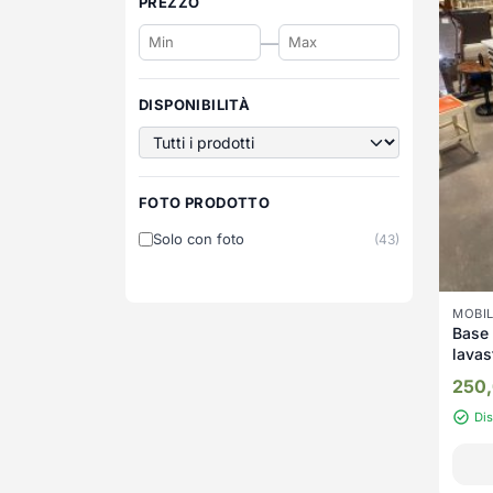
PREZZO
—
DISPONIBILITÀ
FOTO PRODOTTO
Solo con foto
(43)
MOBIL
Base 
lavas
258/
250
Di