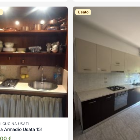
o
Usato
I CUCINA USATI
a Armadio Usata 151
,00
€