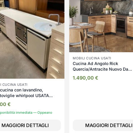
MOBILI CUCINA USATI
Cucina Ad Angolo Rick
Quercia/Antracite Nuovo Da
Esposizione 4528/U
1.490,00
€
I CUCINA USATI
cucina con lavandino,
toviglie whirlpool USATA
U
,00
€
sponibilità immediata — Oppeano
MAGGIORI DETTAGLI
MAGGIORI DETTAGLI