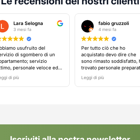
Le recensioni dei nostri clienti
fabio gruzzoli
gaber m
4 mesi fa
5 mesi fa
Per tutto ciò che ho
جيد
acquistato devo dire che
sono rimasto soddisfatto, ho
trovato personale preparato e
disponibile
Leggi di più
Iscriviti alla nostra newsletter