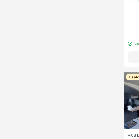
Di
Usat
MOBIL