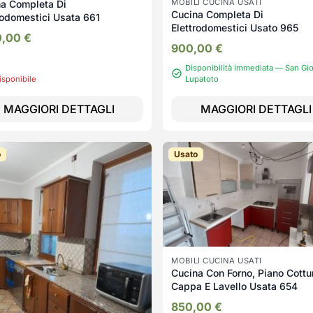
MOBILI CUCINA USATI
a Completa Di
Cucina Completa Di
rodomestici Usata 661
Elettrodomestici Usato 965
0,00
€
900,00
€
Disponibilità immediata — San Gi
isponibile
Lupatoto
MAGGIORI DETTAGLI
MAGGIORI DETTAGLI
o
Usato
MOBILI CUCINA USATI
Cucina Con Forno, Piano Cottu
Cappa E Lavello Usata 654
850,00
€