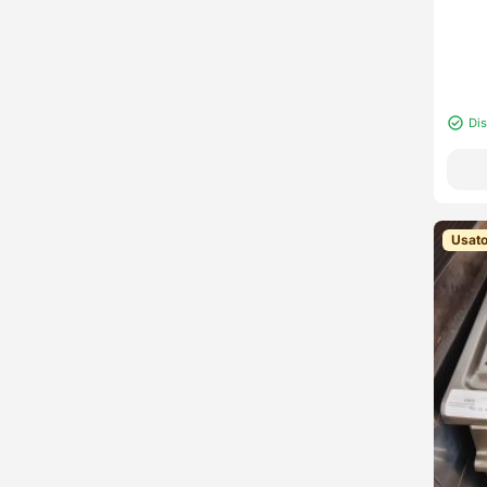
Di
Usat