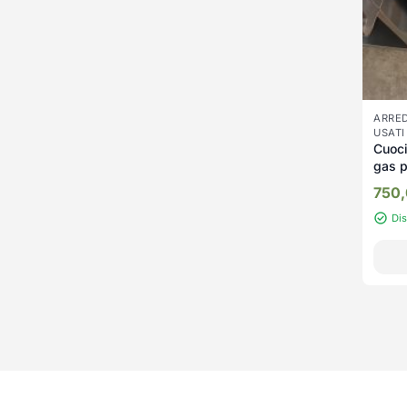
ARRED
USATI
Cuoci
gas p
750
Di