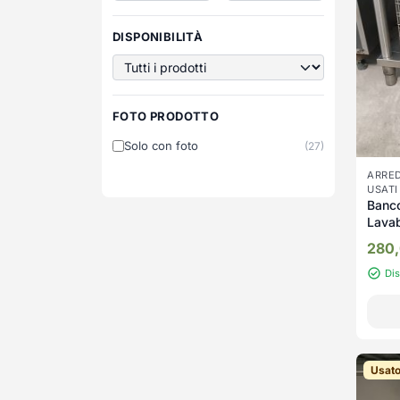
DISPONIBILITÀ
FOTO PRODOTTO
Solo con foto
(27)
ARRED
USATI
Banco
Lava
280
Di
Usat