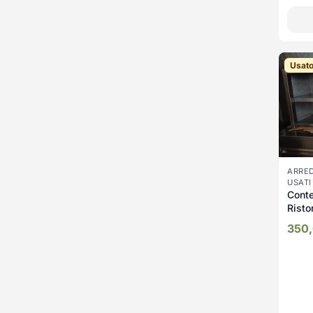
Usat
ARRED
USATI
Conte
Rist
350