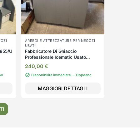
GOZI
ARREDI E ATTREZZATURE PER NEGOZI
USATI
tti USATO 855/U
Fabbricatore Di Ghiaccio
Professionale Icematic Usato
3894/U
240,00
€
no
Disponibilità immediata — Oppeano
MAGGIORI DETTAGLI
TI