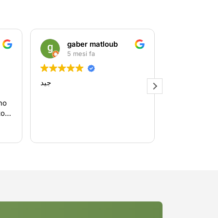
gaber matloub
ivano piccoli
5 mesi fa
5 mesi fa
Tantissimi prodotti tenuti
bene se sei fortunato trovi
quello che ti serve a prezzi
adatti