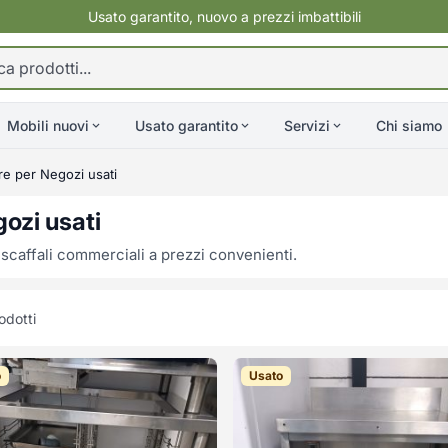
Usato garantito, nuovo a prezzi imbattibili
Mobili nuovi
Usato garantito
Servizi
Chi siamo
re per Negozi usati
gozi usati
 scaffali commerciali a prezzi convenienti.
odotti
o
Usato