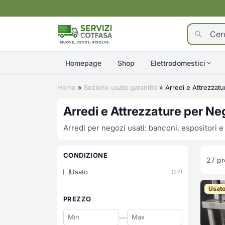
Homepage
Shop
Elettrodomestici
Home
»
Sezione usato garantito
»
Arredi e Attrezzatu
Arredi e Attrezzature per Ne
Arredi per negozi usati: banconi, espositori e
CONDIZIONE
27
pr
Usato
(27)
Usat
PREZZO
—