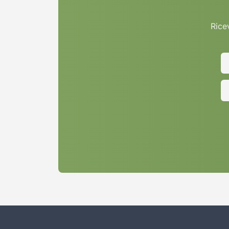
Ricev