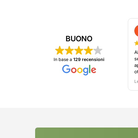
Lara Selog
3 mesi fa
BUONO
Abbiamo usufruito 
servizio di sgomber
In base a
129 recensioni
appartamento; servi
ottimo, personale v
ordinato. Consiglio 
Leggi di più
rivolgersi a loro in 
necessità.