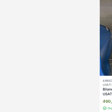
ARRED
USATI
Bilan
USAT
490
Di