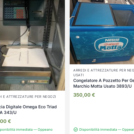
ARREDI E ATTREZZATURE PER NE
USATI
Congelatore A Pozzetto Per Ge
Marchio Motta Usato 3893/U
350,00
€
I E ATTREZZATURE PER NEGOZI
cia Digitale Omega Eco Triad
A 343/U
,00
€
sponibilità immediata — Oppeano
Disponibilità immediata — Oppea