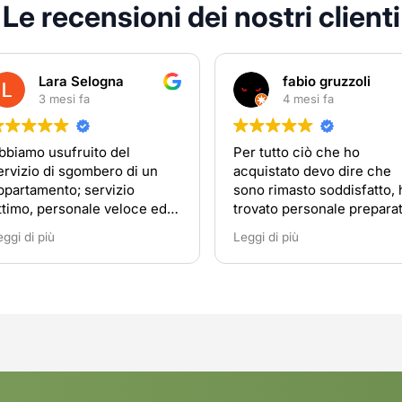
Le recensioni dei nostri clienti
na
fabio gruzzoli
4 mesi fa
del
Per tutto ciò che ho
جيد
o di un
acquistato devo dire che
zio
sono rimasto soddisfatto, ho
eloce ed
trovato personale preparato e
di
disponibile
Leggi di più
caso di