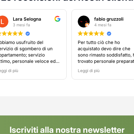
Lara Selogna
fabio gruzzoli
3 mesi fa
4 mesi fa
bbiamo usufruito del
Per tutto ciò che ho
ervizio di sgombero di un
acquistato devo dire che
ppartamento; servizio
sono rimasto soddisfatto, 
ttimo, personale veloce ed
trovato personale prepara
rdinato. Consiglio di
disponibile
eggi di più
Leggi di più
ivolgersi a loro in caso di
ecessità.
Iscriviti alla nostra newsletter