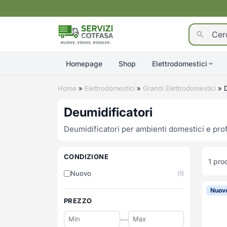
Homepage
Shop
Elettrodomestici
Home
»
Elettrodomestici
»
Grandi Elettrodomestici
»
Deumidificatori
Deumidificatori per ambienti domestici e profe
CONDIZIONE
1
prod
Nuovo
(1)
Nuov
PREZZO
—