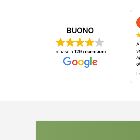
BUONO
A
s
In base a
129 recensioni
a
o
o
L
r
n