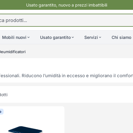
Usato garantito, nuovo a prezzi imbattibili
Mobili nuovi
Usato garantito
Servizi
Chi siamo
Deumidificatori
ssionali. Riducono l’umidità in eccesso e migliorano il comfort 
otti
o