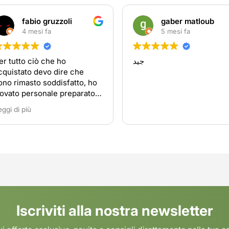
fabio gruzzoli
gaber matloub
4 mesi fa
5 mesi fa
er tutto ciò che ho
جيد
cquistato devo dire che
ono rimasto soddisfatto, ho
rovato personale preparato e
isponibile
eggi di più
Iscriviti alla nostra newsletter