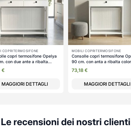
I COPRITERMOSIFONE
MOBILI COPRITERMOSIFONE
lle copri termosifone Opelya
Consolle copri termosifone O
m. con due ante a ribalta
90 cm. con anta a ribalta colo
e bianco
bianco
1
€
73,18
€
MAGGIORI DETTAGLI
MAGGIORI DETTAGLI
Le recensioni dei nostri clienti