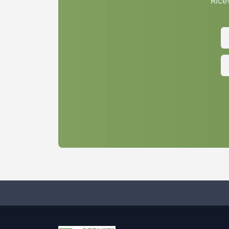
Ricev