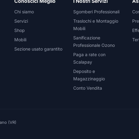
Conoscici Meglio
I Nostri Servizi
As
Chi siamo
Sgomberi Professionali
Con
Servizi
Traslochi e Montaggio
Pre
Mobili
Shop
Eff
Sanificazione
Mobili
Ter
Professionale Ozono
Sezione usato garantito
Paga a rate con
Scalapay
Deposito e
Magazzinaggio
Conto Vendita
eano (VR)