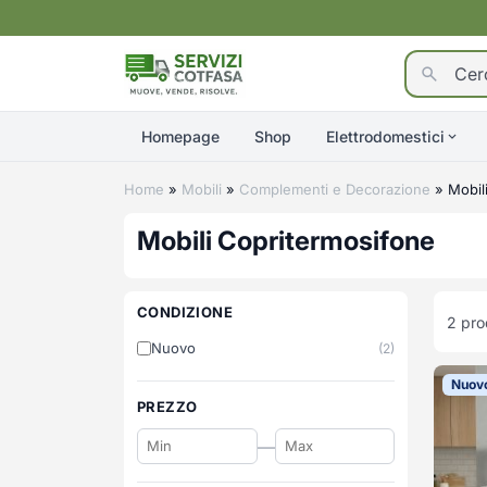
Homepage
Shop
Elettrodomestici
Home
»
Mobili
»
Complementi e Decorazione
»
Mobil
Mobili Copritermosifone
CONDIZIONE
2
prod
Nuovo
(2)
Nuov
PREZZO
—