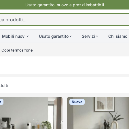
Usato garantito, nuovo a prezzi imbattibili
Mobili nuovi
Usato garantito
Servizi
Chi siamo
i Copritermosifone
otti
o
Nuovo