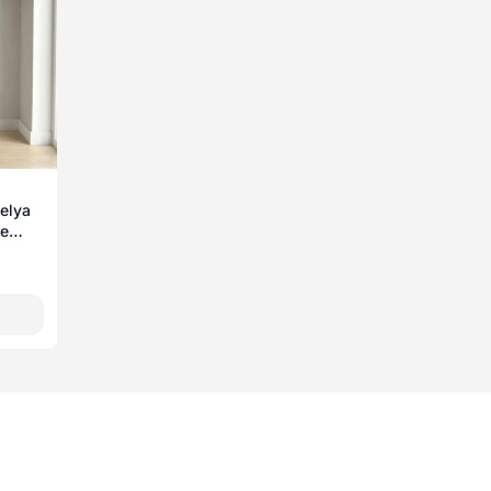
pelya
re