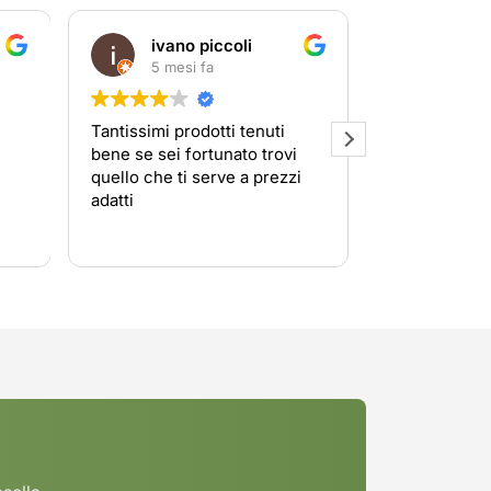
ivano piccoli
Rajm
5 mesi fa
5 mesi
Tantissimi prodotti tenuti
Ciao, la mia 
bene se sei fortunato trovi
stata belliss
quello che ti serve a prezzi
però ogni co
adatti
chiesto sono 
la mia paesana bravi ❤️
Leggi di più
👏