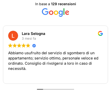
In base a
129 recensioni
Lara Selogna
3 mesi fa
amo usufruito del servizio di sgombero di un
Per t
rtamento; servizio ottimo, personale veloce ed
rimas
nato. Consiglio di rivolgersi a loro in caso di
dispo
ssità.