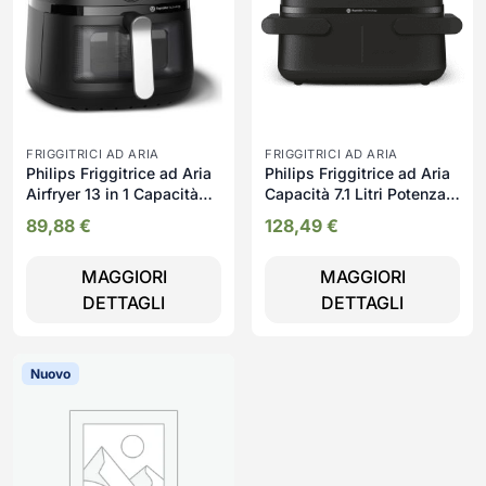
FRIGGITRICI AD ARIA
FRIGGITRICI AD ARIA
Philips Friggitrice ad Aria
Philips Friggitrice ad Aria
Airfryer 13 in 1 Capacità
Capacità 7.1 Litri Potenza
6.2 Litri Potenza 1700
2450 Watt Doppio
89,88
€
128,49
€
Watt con Timer e
Cestello Flessibile con
Termostato Regolabile
Tecnologia Rapid Air
MAGGIORI
MAGGIORI
colore Nero - NA231/00
colore Nero - NA150/00
Serie 1000
DETTAGLI
DETTAGLI
Nuovo