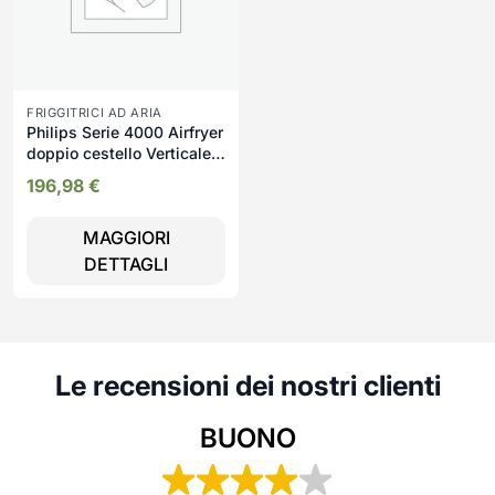
FRIGGITRICI AD ARIA
Philips Serie 4000 Airfryer
doppio cestello Verticale,
Friggitrice ad aria da 10L,
196,98
€
13 metodi di cottura,
Rivestimento ceramica
MAGGIORI
PFAS Free, Pulizia in
lavastoviglie, App ricette,
DETTAGLI
NA462/70
Le recensioni dei nostri clienti
BUONO