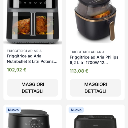
FRIGGITRICI AD ARIA
FRIGGITRICI AD ARIA
Friggitrice ad Aria
Friggitrice ad Aria Philips
Nutribullet 8 Litri Potenza
6,2 Litri 1700W 12
2000W con Timer e
Programmi Display LED
102,92
€
113,08
€
Termostato Regolabile
serie 3000 - NA332/00
colore Grigio Scuro
CrispLite Vision -
MAGGIORI
MAGGIORI
NBA0811DG
DETTAGLI
DETTAGLI
Nuovo
Nuovo