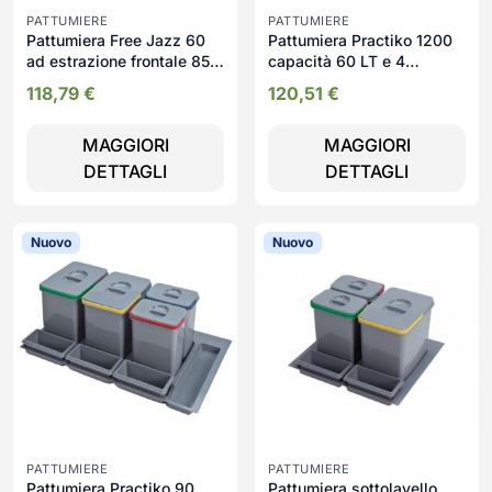
PATTUMIERE
PATTUMIERE
Pattumiera Free Jazz 60
Pattumiera Practiko 1200
ad estrazione frontale 85
capacità 60 LT e 4
LT
vaschette
118,79
€
120,51
€
MAGGIORI
MAGGIORI
DETTAGLI
DETTAGLI
Nuovo
Nuovo
PATTUMIERE
PATTUMIERE
Pattumiera Practiko 90
Pattumiera sottolavello