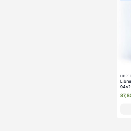
LIBRE
Librer
94x2
87,