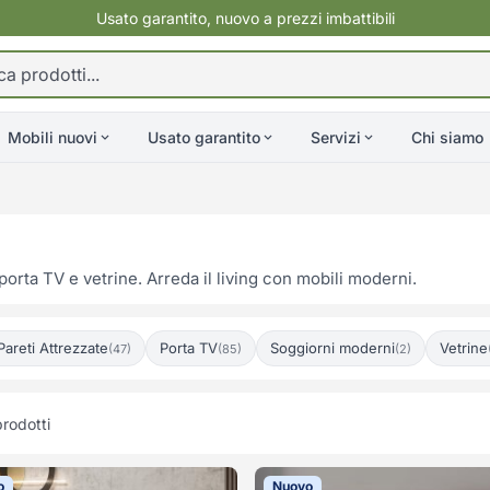
Usato garantito, nuovo a prezzi imbattibili
Mobili nuovi
Usato garantito
Servizi
Chi siamo
 porta TV e vetrine. Arreda il living con mobili moderni.
Pareti Attrezzate
Porta TV
Soggiorni moderni
Vetrine
(47)
(85)
(2)
rodotti
o
Nuovo