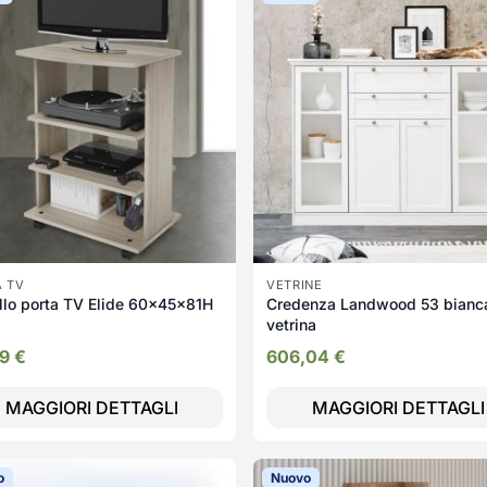
A TV
VETRINE
llo porta TV Elide 60x45x81H
Credenza Landwood 53 bianc
vetrina
39
€
606,04
€
MAGGIORI DETTAGLI
MAGGIORI DETTAGLI
o
Nuovo