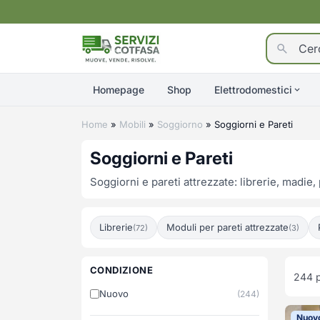
Homepage
Shop
Elettrodomestici
Home
»
Mobili
»
Soggiorno
»
Soggiorni e Pareti
Soggiorni e Pareti
Soggiorni e pareti attrezzate: librerie, madie,
Librerie
Moduli per pareti attrezzate
(72)
(3)
CONDIZIONE
244
p
Nuovo
(244)
Nuov