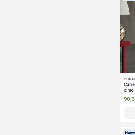
PORT
Carre
olmo
90,
Nuov