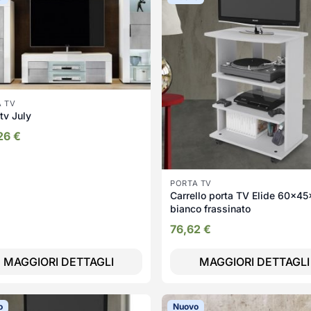
A TV
tv July
,26
€
PORTA TV
Carrello porta TV Elide 60x4
bianco frassinato
76,62
€
MAGGIORI DETTAGLI
MAGGIORI DETTAGLI
o
Nuovo