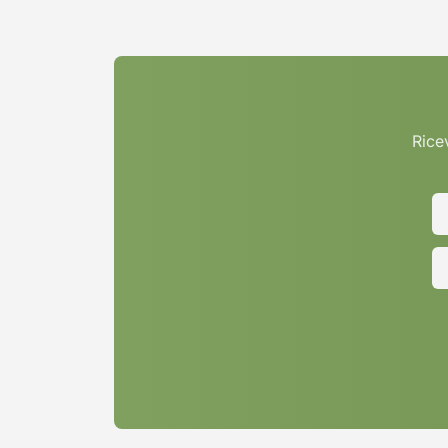
Ricev