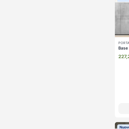
PORT
Base 
227
Nuov