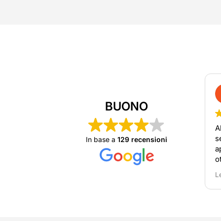
BUONO
Abbi
serv
In base a
129 recensioni
appa
otti
ordi
Leggi
rivo
nece