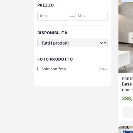
PREZZO
—
DISPONIBILITÀ
FOTO PRODOTTO
Solo con foto
(244)
PORT
Base 
con i
288
Nuov