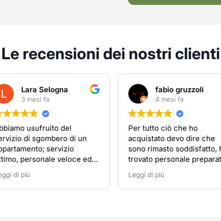
Le recensioni dei nostri clienti
Lara Selogna
fabio gruzzoli
3 mesi fa
4 mesi fa
amo usufruito del
Per tutto ciò che ho
izio di sgombero di un
acquistato devo dire che
rtamento; servizio
sono rimasto soddisfatto, ho
mo, personale veloce ed
trovato personale preparato 
nato. Consiglio di
disponibile
 di più
Leggi di più
lgersi a loro in caso di
ssità.