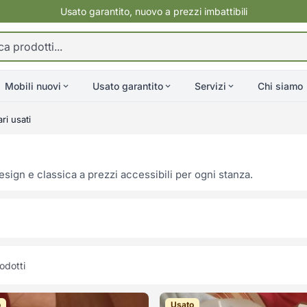
Usato garantito, nuovo a prezzi imbattibili
Mobili nuovi
Usato garantito
Servizi
Chi siamo
i usati
sign e classica a prezzi accessibili per ogni stanza.
odotti
o
Usato