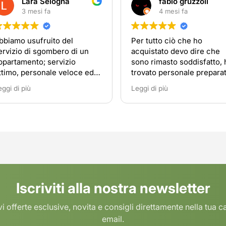
fabio gruzzoli
gaber matloub
4 mesi fa
5 mesi fa
er tutto ciò che ho
جيد
cquistato devo dire che
ono rimasto soddisfatto, ho
rovato personale preparato e
isponibile
eggi di più
Iscriviti alla nostra newsletter
i offerte esclusive, novita e consigli direttamente nella tua c
email.