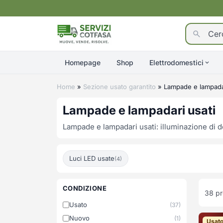
Homepage
Shop
Elettrodomestici
Home
»
Sezione usato garantito
»
Lampade e lampadar
Lampade e lampadari usati
Lampade e lampadari usati: illuminazione di de
Luci LED usate
(4)
CONDIZIONE
38
pr
Usato
(37)
Nuovo
(1)
Usat