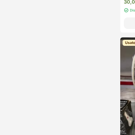
30,
Di
Usat