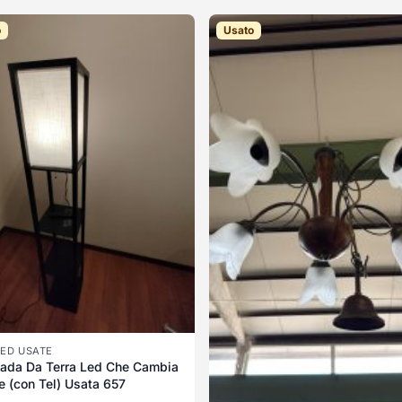
o
Usato
LED USATE
ada Da Terra Led Che Cambia
e (con Tel) Usata 657