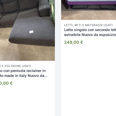
LETTI, RETI E MATERASSI USATI
Letto singolo con secondo let
estraibile Nuovo da esposizi
2347/U
249,00
€
I E POLTRONE USATI
o con penisola reclainer in
to made in italy Nuovo da
sizione 2332/U
00,00
€