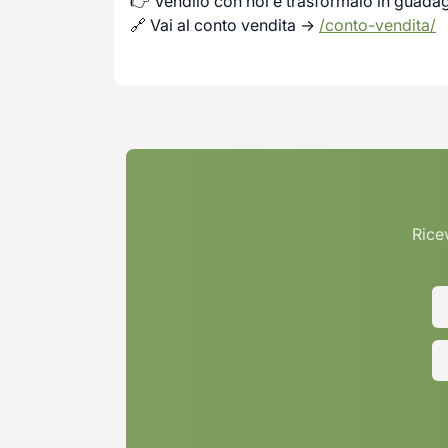
👉 Vendilo con noi e trasformalo in guada
🔗 Vai al conto vendita →
/conto-vendita/
Ricev