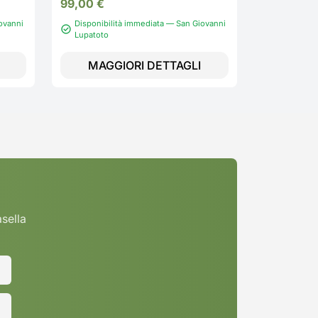
99,00
€
ovanni
Disponibilità immediata — San Giovanni
Lupatoto
Disponibi
MAGGIORI DETTAGLI
MAGG
asella