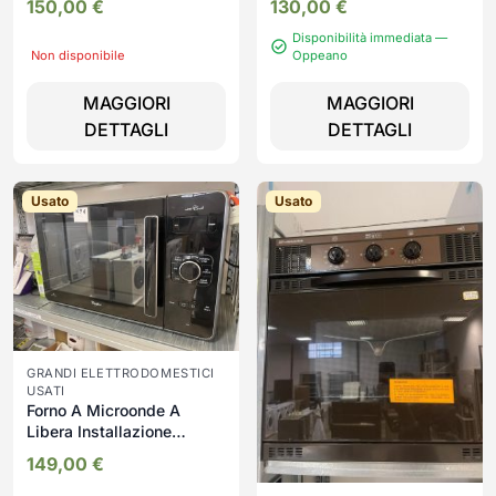
150,00
€
130,00
€
Disponibilità immediata —
Non disponibile
Oppeano
MAGGIORI
MAGGIORI
DETTAGLI
DETTAGLI
Usato
Usato
GRANDI ELETTRODOMESTICI
USATI
Forno A Microonde A
Libera Installazione
WhirlpooL USATO 404/U
149,00
€