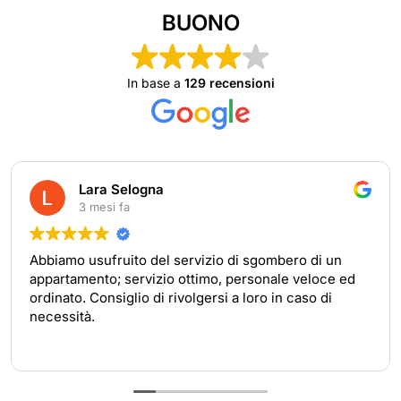
BUONO
In base a
129 recensioni
 Selogna
fabio 
i fa
4 mesi
ruito del servizio di sgombero di un
Per tutto ciò
; servizio ottimo, personale veloce ed
rimasto soddi
siglio di rivolgersi a loro in caso di
disponibile