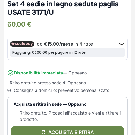
Frullatori
Set 4 sedie in legno seduta paglia
Lampade da parete
Mobili Ingresso
Grattugie elettriche
USATE 3171/U
TAVOLI USATI
TAVOLINI USATI
Lampade da tavolo
Mobili Multiuso
Macchine caffe e capsule
60,00
€
Lampade da terra
Multiuso e Scarpiere
Pulizia Casa
Scarpiere
Robot Da Cucina
Sbattitori
SOGGIORNO
UFFICIO
Spremiagrumi e Centrifughe
Complementi Soggiorno
Banconi Reception
Stiro
Divani e Poltrone
Cucitrici e accessori
Tostapane
Sedie e Sgabelli
Mobili per ufficio
Disponibilità immediata
— Oppeano
Tritacarne
Soggiorni e Pareti
Moduli per ufficio
Ritiro gratuito presso sede di Oppeano
Tritaverdure elettrici
Tavoli e Tavolini
Poltrone Barber Shop
Consegna a domicilio: preventivo personalizzato
Utensili da cucina
Scrivanie
Yogurtiere
Sedie per ufficio
Acquista e ritira in sede — Oppeano
Ritiro gratuito. Procedi all'acquisto e vieni a ritirare il
prodotto.
ACQUISTA E RITIRA