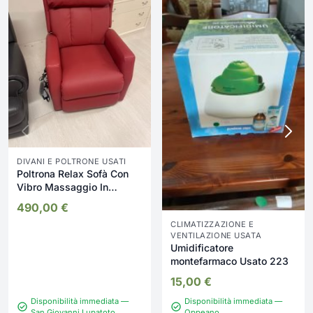
DIVANI E POLTRONE USATI
Poltrona Relax Sofà Con
Vibro Massaggio In
Ecopel2 Nuovo da
490,00
€
esposizione 2342/U
CLIMATIZZAZIONE E
VENTILAZIONE USATA
Umidificatore
montefarmaco Usato 223
15,00
€
Disponibilità immediata —
Disponibilità immediata —
San Giovanni Lupatoto
Oppeano