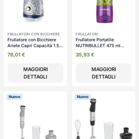
FRULLATORI CON BICCHIERE
FRULLATORI
Frullatore con Bicchiere
Frullatore Portatile
Ariete Capri Capacità 1.5
NUTRIBULLET 475 ml
Litri Potenza 1000 Watt 4
2000 mAh - NBP003PU
78,01
€
35,93
€
Velocità + Pulse -
00C05830CAR0
MAGGIORI
MAGGIORI
DETTAGLI
DETTAGLI
Nuovo
Nuovo