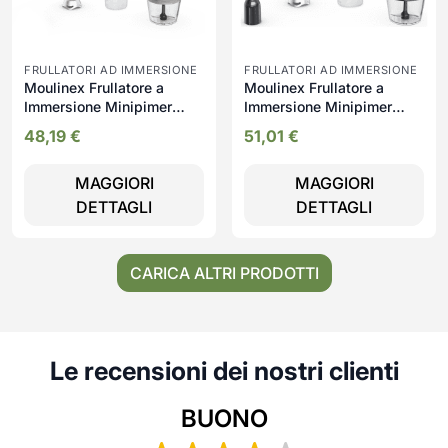
FRULLATORI AD IMMERSIONE
FRULLATORI AD IMMERSIONE
Moulinex Frullatore a
Moulinex Frullatore a
Immersione Minipimer
Immersione Minipimer
Capacità Ciotola 0,8 Litri
Potenza 1000W con
48,19
€
51,01
€
Potenza 1000 Watt con
Bicchiere e Frusta colore
Tritaghiaccio colore Grigio
Nero Quickchef+ -
MAGGIORI
MAGGIORI
e Acciaio - DD672B
DD673810
DETTAGLI
DETTAGLI
CARICA ALTRI PRODOTTI
Le recensioni dei nostri clienti
BUONO