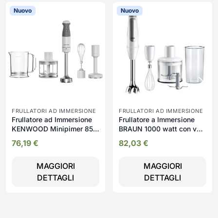
Nuovo
Nuovo
FRULLATORI AD IMMERSIONE
FRULLATORI AD IMMERSIONE
Frullatore ad Immersione
Frullatore a Immersione
KENWOOD Minipimer 850
BRAUN 1000 watt con vari
watt - Hbm40.306w
Accessori - MQ7035IWH
76,19
€
82,03
€
MAGGIORI
MAGGIORI
DETTAGLI
DETTAGLI