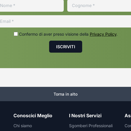
Confermo di aver preso visione della
Privacy Policy
.
Torna in alto
Conoscici Meglio
I Nostri Servizi
As
Chi siamo
Sgomberi Professionali
Con