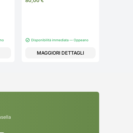
80,00
€
ano
Disponibilità immediata — Oppeano
MAGGIORI DETTAGLI
MAGG
asella