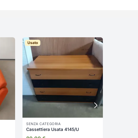
Usato
Nuovo
SENZA CATE
Armadio us
270,00
€
SENZA CATEGORIA
Cassettiera Usata 4145/U