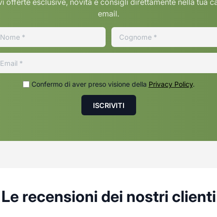
i offerte esclusive, novita e consigli direttamente nella tua c
email.
Confermo di aver preso visione della
Privacy Policy
.
Le recensioni dei nostri clienti