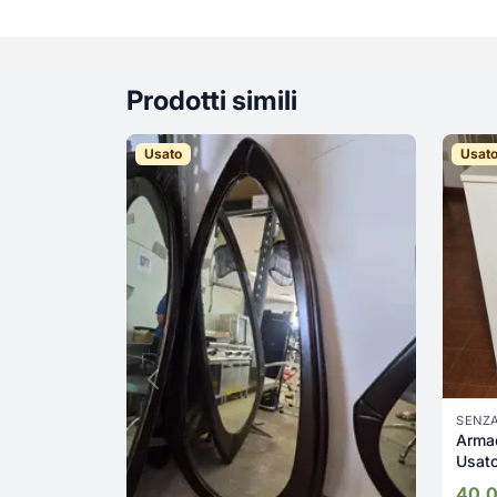
Prodotti simili
Usato
Usat
SENZ
Armad
Usat
40,