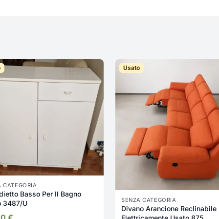
o
Usato
A CATEGORIA
ietto Basso Per Il Bagno
SENZA CATEGORIA
o 3487/U
Divano Arancione Reclinabile
00
€
Elettricamente Usato 875