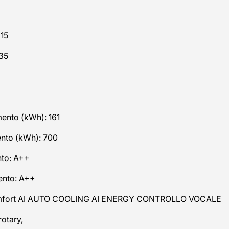
 15
,35
ento (kWh): 161
ento (kWh): 700
nto: A++
mento: A++
y comfort AI AUTO COOLING AI ENERGY CONTROLLO VOCALE
rotary,