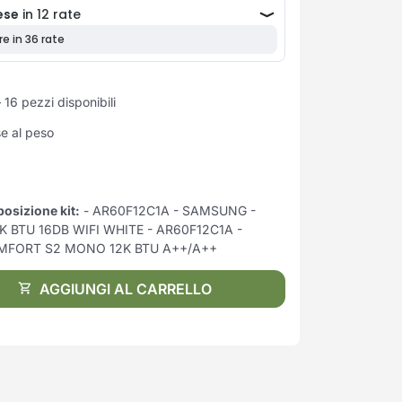
16 pezzi disponibili
se al peso
osizione kit:
- AR60F12C1A - SAMSUNG -
K BTU 16DB WIFI WHITE - AR60F12C1A -
OMFORT S2 MONO 12K BTU A++/A++
AGGIUNGI AL CARRELLO