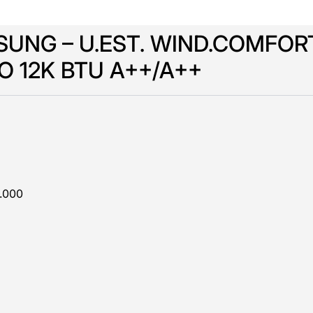
SUNG – U.EST. WIND.COMFOR
O 12K BTU A++/A++
2.000