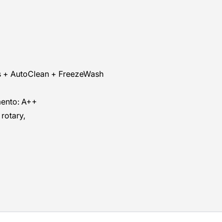
 Plus + AutoClean + FreezeWash
mento: A++
 rotary,