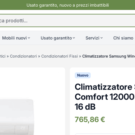
Usato garantito, nuovo a prezzi imbattibili
Mobili nuovi
Usato garantito
Servizi
Chi siamo
ici
»
Condizionatori
»
Condizionatori Fissi
»
Climatizzatore Samsung Win
Nuovo
Climatizzator
Comfort 12000 
16 dB
765,86
€