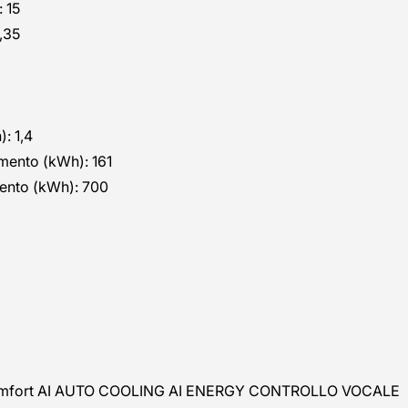
 15
,35
: 1,4
mento (kWh): 161
ento (kWh): 700
ry comfort AI AUTO COOLING AI ENERGY CONTROLLO VOCALE