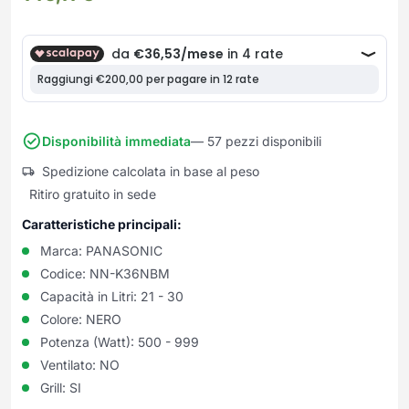
Frullatori
Lampade da parete
Mobili Ingresso
Grattugie elettriche
TAVOLI USATI
TAVOLINI USATI
Lampade da tavolo
Mobili Multiuso
Macchine caffe e capsule
Lampade da terra
Multiuso e Scarpiere
Pulizia Casa
Scarpiere
Robot Da Cucina
Sbattitori
SOGGIORNO
UFFICIO
Disponibilità immediata
— 57 pezzi disponibili
Spremiagrumi e Centrifughe
Complementi Soggiorno
Banconi Reception
Spedizione calcolata in base al peso
Stiro
Divani e Poltrone
Cucitrici e accessori
Ritiro gratuito in sede
Tostapane
Sedie e Sgabelli
Mobili per ufficio
Caratteristiche principali:
Tritacarne
Soggiorni e Pareti
Moduli per ufficio
Tritaverdure elettrici
Marca:
PANASONIC
Tavoli e Tavolini
Poltrone Barber Shop
Codice:
NN-K36NBM
Utensili da cucina
Scrivanie
Capacità in Litri:
21 - 30
Yogurtiere
Sedie per ufficio
Colore:
NERO
Potenza (Watt):
500 - 999
Ventilato:
NO
Grill:
SI