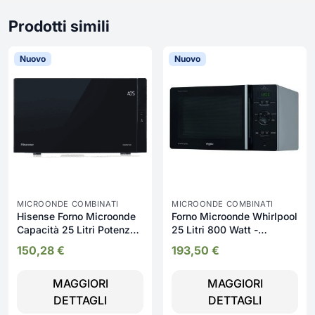
Prodotti simili
Nuovo
Nuovo
MICROONDE COMBINATI
MICROONDE COMBINATI
Hisense Forno Microonde
Forno Microonde Whirlpool
Capacità 25 Litri Potenza
25 Litri 800 Watt -
850 Watt con Timer e
MCP345SL
150,28
€
193,50
€
Funzione Scongelamento
colore Nero -
MAGGIORI
MAGGIORI
H25MOBS4HG
DETTAGLI
DETTAGLI