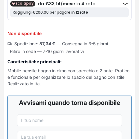
Frullatori
Lampade da parete
Mobili Ingresso
Grattugie elettriche
TAVOLI USATI
TAVOLINI USATI
Lampade da tavolo
Mobili Multiuso
Macchine caffe e capsule
Lampade da terra
Multiuso e Scarpiere
Pulizia Casa
Scarpiere
Non disponibile
Robot Da Cucina
Sbattitori
Spedizione:
57,34
€
— Consegna in 3-5 giorni
SOGGIORNO
UFFICIO
Ritiro in sede — 7-10 giorni lavorativi
Spremiagrumi e Centrifughe
Complementi Soggiorno
Banconi Reception
Stiro
Divani e Poltrone
Cucitrici e accessori
Caratteristiche principali:
Tostapane
Sedie e Sgabelli
Mobili per ufficio
Mobile pensile bagno in olmo con specchio e 2 ante. Pratico
Tritacarne
e funzionale per organizzare lo spazio del bagno con stile.
Soggiorni e Pareti
Moduli per ufficio
Realizzato in Ita...
Tritaverdure elettrici
Tavoli e Tavolini
Poltrone Barber Shop
Utensili da cucina
Scrivanie
Avvisami quando torna disponibile
Yogurtiere
Sedie per ufficio