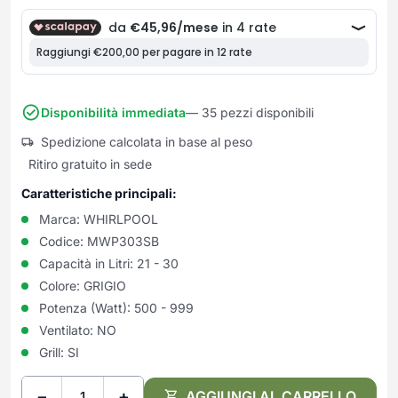
Frullatori
Lampade da parete
Mobili Ingresso
Grattugie elettriche
TAVOLI USATI
TAVOLINI USATI
Lampade da tavolo
Mobili Multiuso
Macchine caffe e capsule
Lampade da terra
Multiuso e Scarpiere
Pulizia Casa
Scarpiere
Robot Da Cucina
Disponibilità immediata
— 35 pezzi disponibili
Sbattitori
SOGGIORNO
UFFICIO
Spedizione calcolata in base al peso
Spremiagrumi e Centrifughe
Complementi Soggiorno
Banconi Reception
Ritiro gratuito in sede
Stiro
Divani e Poltrone
Cucitrici e accessori
Caratteristiche principali:
Tostapane
Sedie e Sgabelli
Mobili per ufficio
Marca:
WHIRLPOOL
Tritacarne
Soggiorni e Pareti
Moduli per ufficio
Codice:
MWP303SB
Tritaverdure elettrici
Tavoli e Tavolini
Poltrone Barber Shop
Capacità in Litri:
21 - 30
Utensili da cucina
Scrivanie
Colore:
GRIGIO
Yogurtiere
Sedie per ufficio
Potenza (Watt):
500 - 999
Ventilato:
NO
Grill:
SI
−
+
AGGIUNGI AL CARRELLO