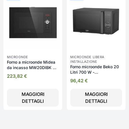
MICROONDE
MICROONDE LIBERA
Forno a microonde Midea
INSTALLAZIONE
Forno microonde Beko 20
da incasso MW20DIBK 20
Litri 700 W -
litri nero classe A++
223,82
€
MGC20130BB
96,42
€
MAGGIORI
MAGGIORI
DETTAGLI
DETTAGLI