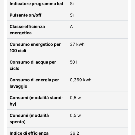
Indicatore programma led
Sì
Pulsante on/off
Sì
Classe efficienza
A
energetica
Consumo energetico per
37 kwh
100 cicli
Consumo di acqua per
50 l
ciclo
Consumo di energia per
0,369 kwh
lavaggio
Consumi (modalità stand-
0,5 w
by)
Consumi (modalità
0,5 w
spento)
Indice di efficienza
36,2