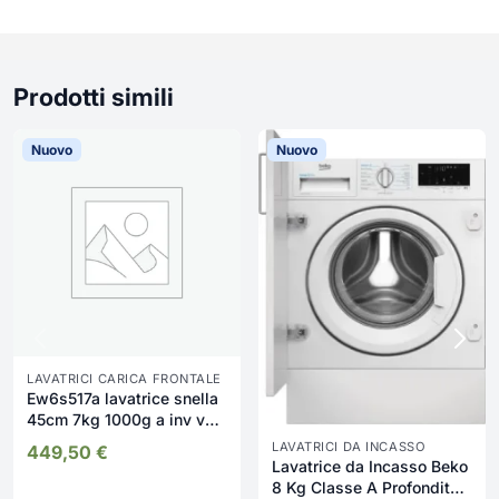
Prodotti simili
Nuovo
Nuovo
LAVATRICI CARICA FRONTALE
Ew6s517a lavatrice snella
45cm 7kg 1000g a inv vap
tc5 wo
LAVATRICI DA INCASSO
449,50
€
Lavatrice da Incasso Beko
8 Kg Classe A Profondità