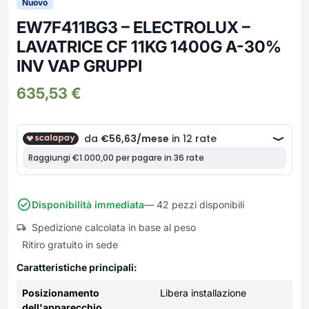
Nuovo
Frullatori
Lampade da parete
Mobili Ingresso
Grattugie elettriche
EW7F411BG3 – ELECTROLUX –
TAVOLI USATI
TAVOLINI USATI
Lampade da tavolo
Mobili Multiuso
Macchine caffe e capsule
LAVATRICE CF 11KG 1400G A-30%
Lampade da terra
Multiuso e Scarpiere
Pulizia Casa
INV VAP GRUPPI
Scarpiere
Robot Da Cucina
635,53
€
Sbattitori
SOGGIORNO
UFFICIO
Spremiagrumi e Centrifughe
Complementi Soggiorno
Banconi Reception
Stiro
Divani e Poltrone
Cucitrici e accessori
Tostapane
Sedie e Sgabelli
Mobili per ufficio
Tritacarne
Soggiorni e Pareti
Moduli per ufficio
Tritaverdure elettrici
Tavoli e Tavolini
Poltrone Barber Shop
Disponibilità immediata
— 42 pezzi disponibili
Utensili da cucina
Scrivanie
Yogurtiere
Spedizione calcolata in base al peso
Sedie per ufficio
Ritiro gratuito in sede
Caratteristiche principali:
Posizionamento
Libera installazione
dell'apparecchio