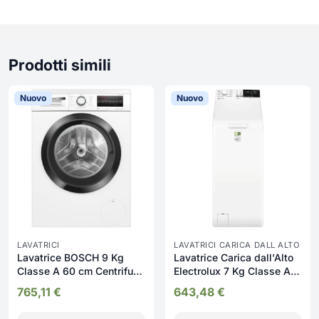
Prodotti simili
Nuovo
Nuovo
LAVATRICI
LAVATRICI CARICA DALL ALTO
Lavatrice BOSCH 9 Kg
Lavatrice Carica dall'Alto
Classe A 60 cm Centrifuga
Electrolux 7 Kg Classe A
1400 giri Motore Inverter
Profondità 60 cm
765,11
€
643,48
€
Funzione Vapore -
Centrifuga 1251 giri
WUU28T29II
Funzione Vapore -