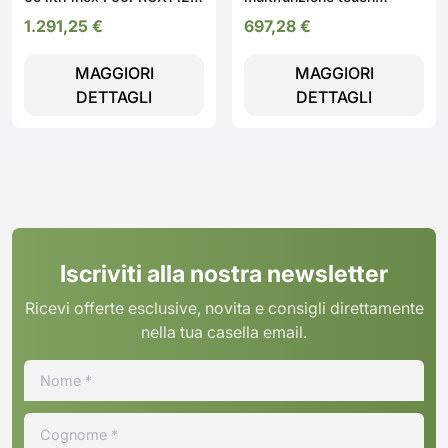
classe G
control e chef
1.291,25
€
697,28
€
GEZDS47000B classa A
MAGGIORI
MAGGIORI
DETTAGLI
DETTAGLI
Iscriviti alla nostra newsletter
Ricevi offerte esclusive, novita e consigli direttamente
nella tua casella email.