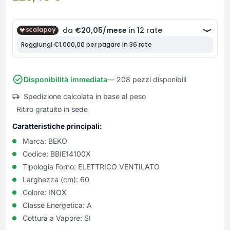
Frullatori
Lampade da parete
Mobili Ingresso
Grattugie elettriche
TAVOLI USATI
TAVOLINI USATI
Lampade da tavolo
Mobili Multiuso
Macchine caffe e capsule
Lampade da terra
Multiuso e Scarpiere
Pulizia Casa
Scarpiere
Robot Da Cucina
Sbattitori
SOGGIORNO
UFFICIO
Disponibilità immediata
— 208 pezzi disponibili
Spremiagrumi e Centrifughe
Complementi Soggiorno
Banconi Reception
Spedizione calcolata in base al peso
Stiro
Divani e Poltrone
Cucitrici e accessori
Ritiro gratuito in sede
Tostapane
Sedie e Sgabelli
Mobili per ufficio
Caratteristiche principali:
Tritacarne
Soggiorni e Pareti
Moduli per ufficio
Tritaverdure elettrici
Marca:
BEKO
Tavoli e Tavolini
Poltrone Barber Shop
Codice:
BBIE14100X
Utensili da cucina
Scrivanie
Tipologia Forno:
ELETTRICO VENTILATO
Yogurtiere
Sedie per ufficio
Larghezza (cm):
60
Colore:
INOX
Classe Energetica:
A
Cottura a Vapore:
SI