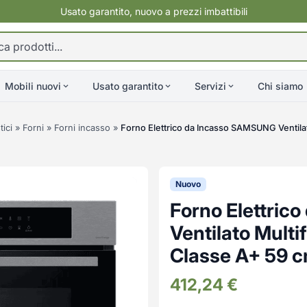
Usato garantito, nuovo a prezzi imbattibili
Mobili nuovi
Usato garantito
Servizi
Chi siamo
ici
»
Forni
»
Forni incasso
»
Forno Elettrico da Incasso SAMSUNG Ventilat
Nuovo
Forno Elettri
Ventilato Multi
Classe A+ 59
412,24
€