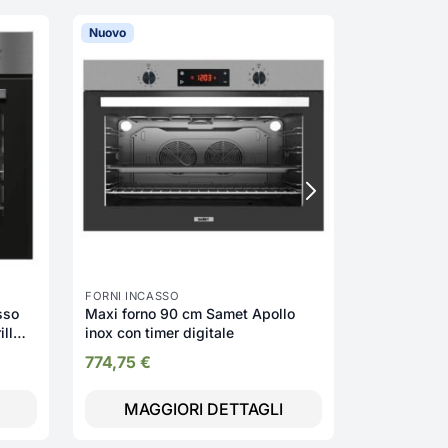
Nuovo
Nuovo
FORNI INCA
Forno Elett
ELECTROLUX 
Classe A+
626,76
€
FORNI INCASSO
sso
Maxi forno 90 cm Samet Apollo
ill
inox con timer digitale
cm
774,75
€
IDC
MAGGIORI DETTAGLI
MAGG