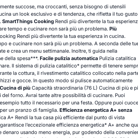
amente succose, ma croccanti, senza bisogno di utensili
cina un look esclusivo e di tendenza, che rifletta il tuo gusto
.
SmartThings Cooking
Rendi più divertente la tua esperienz
iare tempo e cucinare non sarà più un problema.
Più
king Rendi più divertente la tua esperienza in cucina.
mpo e cucinare non sarà più un problema. A seconda delle tu
te e crea un menu settimanale. Inoltre, ti guida nella
ne della spesa***.
Facile pulizia automatica
Pulizia catalitica
are. Il sistema di pulizia catalitico* permette di tenere semp
ante la cottura, il rivestimento catalitico collocato nella part
schizzi e gocce. In questo modo si pulisce automaticamente
Cucina di più
Capacità straordinaria (76 L) Cucina di più e pi
 del forno. Avrai tante altre possibilità di cucinare. Puoi
 esempio tutto il necessario per una festa. Oppure puoi cuoc
per un pranzo di famiglia.
Efficienza energetica A+ senza
ca A+ Rendi la tua casa più efficiente dal punto di vista
 garantisce l’eccezionale efficienza energetica* A+ anche q
rmiare denaro usando meno energia, pur godendo della conveni