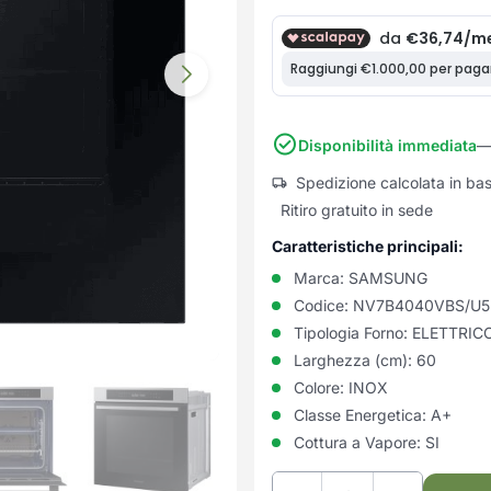
Disponibilità immediata
—
Spedizione calcolata in ba
Ritiro gratuito in sede
Caratteristiche principali:
Marca:
SAMSUNG
Codice:
NV7B4040VBS/U5
Tipologia Forno:
ELETTRIC
Larghezza (cm):
60
Colore:
INOX
Classe Energetica:
A+
Cottura a Vapore:
SI