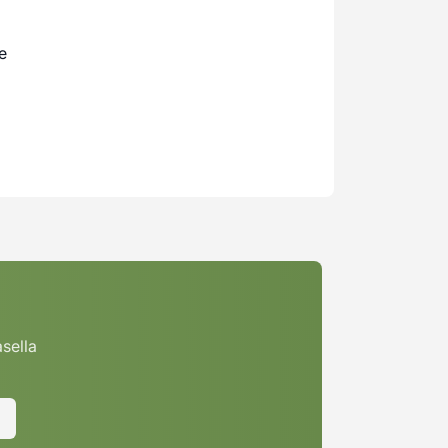
e
asella