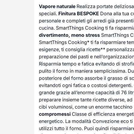
Vapore naturale
Realizza portate delizios
speciali.
Finitura BESPOKE
Dona alla tua cu
personale e completi gli arredi già presenti
cucina. SmartThings Cooking ti fa risparm
divertimento, meno stress
SmartThings Coo
SmartThings Cooking* ti fa risparmiare te
esigenze, ti consiglia ricette** personalizza
preparazione dei pasti e nell’organizzazio
Risparmia tempo e fatica evitando di strofin
pulito il forno in maniera semplicissima. Dur
posteriore del forno assorbe il grasso di 
evitandoti ogni fatica o costosi detergenti.
grande grazie all’enorme capacità di 76 litri
preparare insieme tante ricette diverse, ad
cibi voluminosi, come un enorme tacchino 
compromessi
Classe di efficienza energeti
energetico. La modalità Convezione eco ti
utilizzi tutto il forno. Puoi quindi rispa