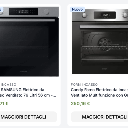
o
Nuovo
 INCASSO
FORNI INCASSO
 SAMSUNG Elettrico da
Candy Forno Elettrico da Inca
so Ventilato 76 Litri 56 cm -
Ventilato Multifunzione con Gr
44403B
Cottura a Vapore 65 Litri 60 
,71
€
250,16
€
Classe A+ colore Inox - FMC
X605/CA Idea
MAGGIORI DETTAGLI
MAGGIORI DETTAGLI