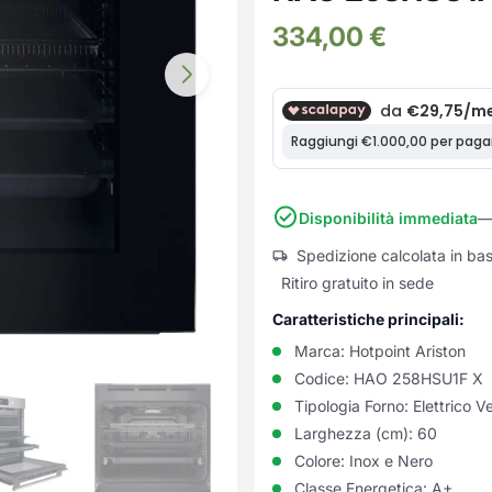
334,00
€
Disponibilità immediata
—
Spedizione calcolata in ba
Ritiro gratuito in sede
Caratteristiche principali:
Marca:
Hotpoint Ariston
Codice:
HAO 258HSU1F X
Tipologia Forno:
Elettrico Ve
Larghezza (cm):
60
Colore:
Inox e Nero
Classe Energetica:
A+