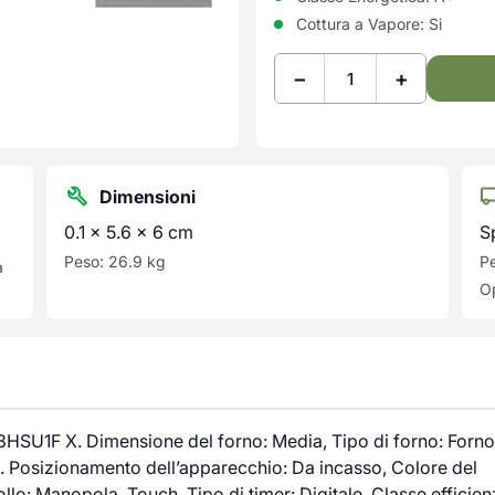
Cottura a Vapore:
Si
−
+
Dimensioni
0.1 × 5.6 × 6 cm
S
Peso: 26.9 kg
Pe
a
Op
HSU1F X. Dimensione del forno: Media, Tipo di forno: Forno
1 L. Posizionamento dell’apparecchio: Da incasso, Colore del
ollo: Manopola, Touch. Tipo di timer: Digitale. Classe efficie