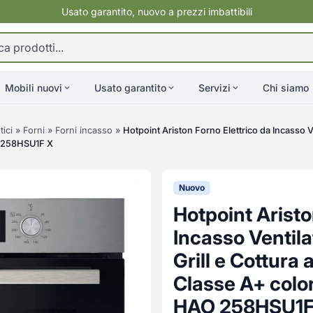
Usato garantito, nuovo a prezzi imbattibili
Mobili nuovi
Usato garantito
Servizi
Chi siamo
ici
»
Forni
»
Forni incasso
»
Hotpoint Ariston Forno Elettrico da Incasso V
AO 258HSU1F X
Nuovo
Hotpoint Aristo
Incasso Ventil
Grill e Cottura 
Classe A+ color
HAO 258HSU1F