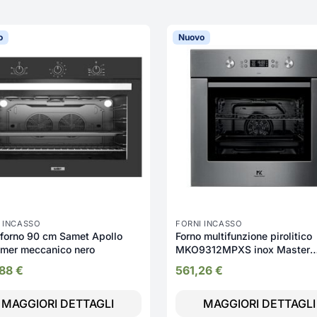
o
Nuovo
 INCASSO
FORNI INCASSO
forno 90 cm Samet Apollo
Forno multifunzione pirolitico
imer meccanico nero
MKO9312MPXS inox Master
Kitchen
,88
€
561,26
€
MAGGIORI DETTAGLI
MAGGIORI DETTAGLI