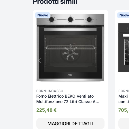
Prodotti simili
Nuovo
Nuov
FORNI INCASSO
FORNI
Forno Elettrico BEKO Ventilato
Maxi 
Multifunzione 72 Litri Classe A
con t
funzione Vapore - BBIE14100X
225,48
€
705
MAGGIORI DETTAGLI