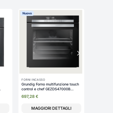
Nuovo
Nuovo
FORNI INCA
Forno multi
71litri GE
612,05
€
FORNI INCASSO
Grundig Forno multifunzione touch
control e chef GEZDS47000B
classa A
697,28
€
MAGGIORI DETTAGLI
MAGG