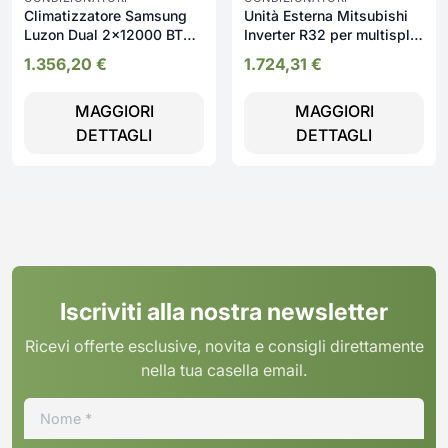
Climatizzatore Samsung
Unità Esterna Mitsubishi
Luzon Dual 2x12000 BTU
Inverter R32 per multisplit
A+++ WiFi Inverter 19 dB
MXZ-2F53VF4 per 2 unità
1.356,20
€
1.724,31
€
interne (5.3 kW) Classe
A+++/A++
MAGGIORI
MAGGIORI
DETTAGLI
DETTAGLI
Iscriviti alla nostra newsletter
Ricevi offerte esclusive, novita e consigli direttamente
nella tua casella email.