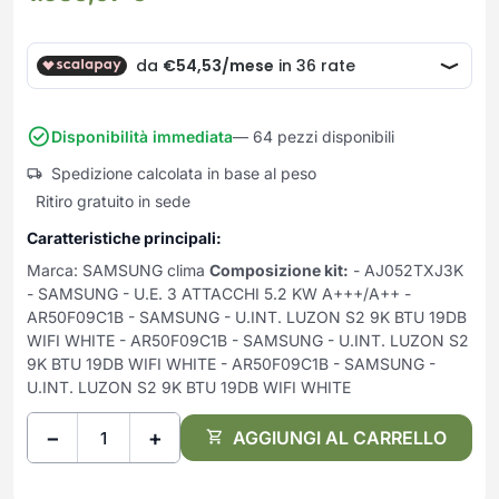
Frullatori
Lampade da parete
Mobili Ingresso
Grattugie elettriche
TAVOLI USATI
TAVOLINI USATI
Lampade da tavolo
Mobili Multiuso
Macchine caffe e capsule
Lampade da terra
Multiuso e Scarpiere
Pulizia Casa
Scarpiere
Robot Da Cucina
Disponibilità immediata
— 64 pezzi disponibili
Sbattitori
SOGGIORNO
UFFICIO
Spedizione calcolata in base al peso
Spremiagrumi e Centrifughe
Complementi Soggiorno
Banconi Reception
Ritiro gratuito in sede
Stiro
Divani e Poltrone
Cucitrici e accessori
Caratteristiche principali:
Tostapane
Sedie e Sgabelli
Mobili per ufficio
Marca: SAMSUNG clima
Composizione kit:
- AJ052TXJ3K
Tritacarne
Soggiorni e Pareti
Moduli per ufficio
- SAMSUNG - U.E. 3 ATTACCHI 5.2 KW A+++/A++ -
Tritaverdure elettrici
Tavoli e Tavolini
Poltrone Barber Shop
AR50F09C1B - SAMSUNG - U.INT. LUZON S2 9K BTU 19DB
Utensili da cucina
WIFI WHITE - AR50F09C1B - SAMSUNG - U.INT. LUZON S2
Scrivanie
9K BTU 19DB WIFI WHITE - AR50F09C1B - SAMSUNG -
Yogurtiere
Sedie per ufficio
U.INT. LUZON S2 9K BTU 19DB WIFI WHITE
−
+
AGGIUNGI AL CARRELLO