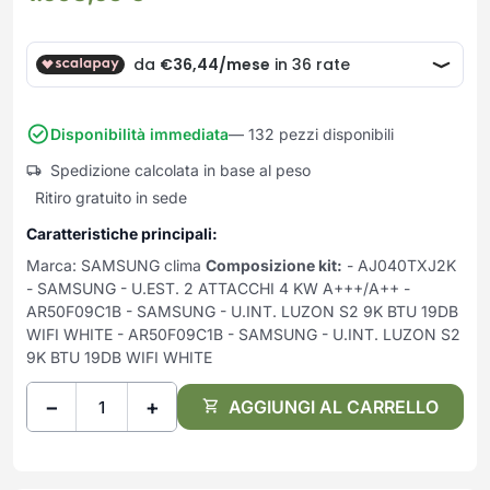
Frullatori
Lampade da parete
Mobili Ingresso
Grattugie elettriche
TAVOLI USATI
TAVOLINI USATI
Lampade da tavolo
Mobili Multiuso
Macchine caffe e capsule
Lampade da terra
Multiuso e Scarpiere
Pulizia Casa
Scarpiere
Robot Da Cucina
Disponibilità immediata
— 132 pezzi disponibili
Sbattitori
SOGGIORNO
UFFICIO
Spedizione calcolata in base al peso
Spremiagrumi e Centrifughe
Complementi Soggiorno
Banconi Reception
Ritiro gratuito in sede
Stiro
Divani e Poltrone
Cucitrici e accessori
Caratteristiche principali:
Tostapane
Sedie e Sgabelli
Mobili per ufficio
Marca: SAMSUNG clima
Composizione kit:
- AJ040TXJ2K
Tritacarne
Soggiorni e Pareti
Moduli per ufficio
- SAMSUNG - U.EST. 2 ATTACCHI 4 KW A+++/A++ -
Tritaverdure elettrici
Tavoli e Tavolini
Poltrone Barber Shop
AR50F09C1B - SAMSUNG - U.INT. LUZON S2 9K BTU 19DB
Utensili da cucina
WIFI WHITE - AR50F09C1B - SAMSUNG - U.INT. LUZON S2
Scrivanie
9K BTU 19DB WIFI WHITE
Yogurtiere
Sedie per ufficio
−
+
AGGIUNGI AL CARRELLO