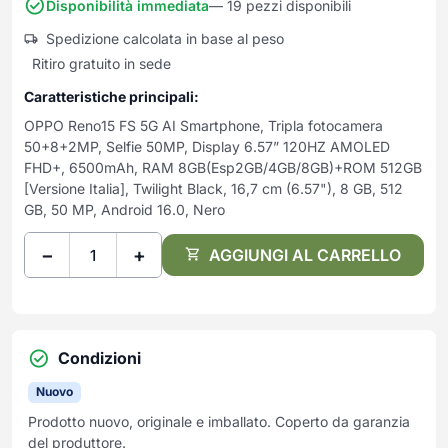
Frullatori
Disponibilità immediata
— 19 pezzi disponibili
Lampade da parete
Mobili Ingresso
Grattugie elettriche
Spedizione calcolata in base al peso
TAVOLI USATI
TAVOLINI USATI
Lampade da tavolo
Mobili Multiuso
Macchine caffe e capsule
Ritiro gratuito in sede
Lampade da terra
Multiuso e Scarpiere
Pulizia Casa
Caratteristiche principali:
Scarpiere
Robot Da Cucina
OPPO Reno15 FS 5G AI Smartphone, Tripla fotocamera
Sbattitori
SOGGIORNO
UFFICIO
50+8+2MP, Selfie 50MP, Display 6.57” 120HZ AMOLED
Spremiagrumi e Centrifughe
FHD+, 6500mAh, RAM 8GB(Esp2GB/4GB/8GB)+ROM 512GB
Complementi Soggiorno
Banconi Reception
[Versione Italia], Twilight Black, 16,7 cm (6.57"), 8 GB, 512
Stiro
Divani e Poltrone
Cucitrici e accessori
GB, 50 MP, Android 16.0, Nero
Tostapane
Sedie e Sgabelli
Mobili per ufficio
Tritacarne
−
+
Soggiorni e Pareti
Moduli per ufficio
AGGIUNGI AL CARRELLO
Tritaverdure elettrici
Tavoli e Tavolini
Poltrone Barber Shop
Utensili da cucina
Scrivanie
Yogurtiere
Sedie per ufficio
Condizioni
Nuovo
Prodotto nuovo, originale e imballato. Coperto da garanzia
del produttore.