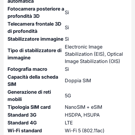
automatica
Fotocamera posteriore a
Sì
profondità 3D
Telecamera frontale 3D
Sì
di profondità
Stabilizzatore immagine
Sì
Electronic Image
Tipo di stabilizzatore di
Stabilization (EIS), Optical
immagine
Image Stabilization (OIS)
Fotografia macro
Sì
Capacità della scheda
Doppia SIM
SIM
Generazione di reti
5G
mobili
Tipologia SIM card
NanoSIM + eSIM
Standard 3G
HSDPA, HSUPA
Standard 4G
LTE
Wi-Fi standard
Wi-Fi 5 (802.11ac)