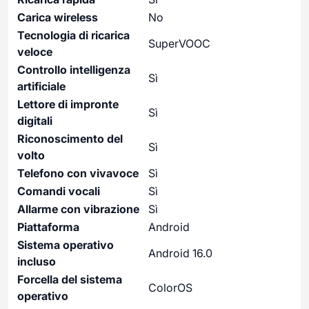
Carica wireless
No
Tecnologia di ricarica
SuperVOOC
veloce
Controllo intelligenza
Sì
artificiale
Lettore di impronte
Sì
digitali
Riconoscimento del
Sì
volto
Telefono con vivavoce
Sì
Comandi vocali
Sì
Allarme con vibrazione
Sì
Piattaforma
Android
Sistema operativo
Android 16.0
incluso
Forcella del sistema
ColorOS
operativo