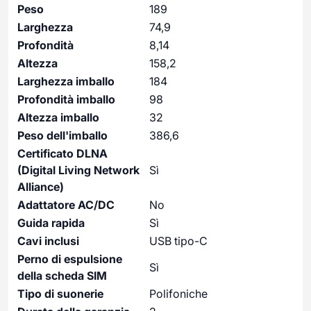
Peso
189
Larghezza
74,9
Profondità
8,14
Altezza
158,2
Larghezza imballo
184
Profondità imballo
98
Altezza imballo
32
Peso dell'imballo
386,6
Certificato DLNA
(Digital Living Network
Sì
Alliance)
Adattatore AC/DC
No
Guida rapida
Sì
Cavi inclusi
USB tipo-C
Perno di espulsione
Sì
della scheda SIM
Tipo di suonerie
Polifoniche