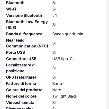
Bluetooth
Sì
Wi-Fi
Sì
Versione Bluetooth
5.1
Bluetooth Low Energy
Sì
(BLE)
Banda di frequenza
Banda quadrupla
Near Field
Sì
Communication (NFC)
Porta USB
Sì
Connettore USB
USB tipo-C
Localizzatore di
Sì
posizione
GPS (satellitare)
Sì
Fattore di forma
Barra
Colore del prodotto
Nero
Nome del colore
Twilight Black
Videochiamata
Sì
Ricarica rapida
Sì