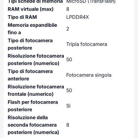
Tipi schede di memoria
MicroSD (TransFlash)
RAM virtuale (max)
8
Tipo di RAM
LPDDR4X
Memoria espandibile
2
fino a
Tipo di fotocamera
Tripla fotocamera
posteriore
Risoluzione fotocamera
50
posteriore (numerico)
Tipo di fotocamera
Fotocamera singola
anteriore
Risoluzione fotocamera
50
frontale (numerico)
Flash per fotocamera
Sì
posteriore
Risoluzione della
seconda fotocamera
8
posteriore (numerica)