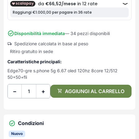
Frullatori
Lampade da parete
Mobili Ingresso
Grattugie elettriche
TAVOLI USATI
TAVOLINI USATI
Lampade da tavolo
Mobili Multiuso
Macchine caffe e capsule
Lampade da terra
Multiuso e Scarpiere
Pulizia Casa
Scarpiere
Disponibilità immediata
— 34 pezzi disponibili
Robot Da Cucina
Sbattitori
Spedizione calcolata in base al peso
SOGGIORNO
UFFICIO
Ritiro gratuito in sede
Spremiagrumi e Centrifughe
Complementi Soggiorno
Banconi Reception
Stiro
Divani e Poltrone
Cucitrici e accessori
Caratteristiche principali:
Tostapane
Sedie e Sgabelli
Mobili per ufficio
Edge70-gre s.phone 5g 6.67 oled 120hz 8core 12/512
Tritacarne
50+50+fli
Soggiorni e Pareti
Moduli per ufficio
Tritaverdure elettrici
Tavoli e Tavolini
Poltrone Barber Shop
−
+
AGGIUNGI AL CARRELLO
Utensili da cucina
Scrivanie
Yogurtiere
Sedie per ufficio
Condizioni
Nuovo