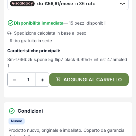
Frullatori
Lampade da parete
Mobili Ingresso
Grattugie elettriche
TAVOLI USATI
TAVOLINI USATI
Lampade da tavolo
Mobili Multiuso
Macchine caffe e capsule
Lampade da terra
Multiuso e Scarpiere
Disponibilità immediata
— 15 pezzi disponibili
Pulizia Casa
Scarpiere
Spedizione calcolata in base al peso
Robot Da Cucina
Ritiro gratuito in sede
Sbattitori
SOGGIORNO
UFFICIO
Spremiagrumi e Centrifughe
Caratteristiche principali:
Complementi Soggiorno
Banconi Reception
Stiro
Sm-f766bzk s.pone 5g flip7 black 6.9fhd+ int est 4.1amoled
Divani e Poltrone
Cucitrici e accessori
1
Tostapane
Sedie e Sgabelli
Mobili per ufficio
Tritacarne
Soggiorni e Pareti
Moduli per ufficio
−
+
AGGIUNGI AL CARRELLO
Tritaverdure elettrici
Tavoli e Tavolini
Poltrone Barber Shop
Utensili da cucina
Scrivanie
Yogurtiere
Sedie per ufficio
Condizioni
Nuovo
Prodotto nuovo, originale e imballato. Coperto da garanzia