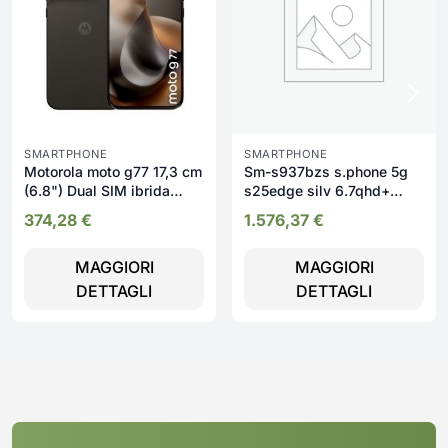
SMARTPHONE
SMARTPHONE
Motorola moto g77 17,3 cm
Sm-s937bzs s.phone 5g
(6.8") Dual SIM ibrida
s25edge silv 6.7qhd+
Android 16.0 5G USB tipo-
8core 12/256gb fo
374,28
€
1.576,37
€
C 8 GB 256 GB 5200 mAh
Nero
MAGGIORI
MAGGIORI
DETTAGLI
DETTAGLI