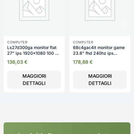
COMPUTER
COMPUTER
Ls27d300ga monitor flat
68c4gac4it monitor game
27" ips 1920x1080 100 hz
23.8" fhd 240hz ips
lucido
legion
136,03
€
178,88
€
MAGGIORI
MAGGIORI
DETTAGLI
DETTAGLI