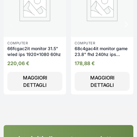
COMPUTER
COMPUTER
66fcgac2it monitor 31.5"
68c4gac4it monitor game
wled ips 1920x1080 60hz
23.8" fhd 240hz ips
legion
220,06
€
178,88
€
MAGGIORI
MAGGIORI
DETTAGLI
DETTAGLI