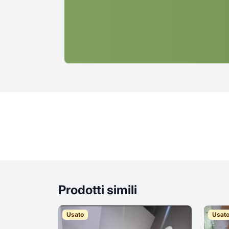
Prodotti simili
Usato
Usat