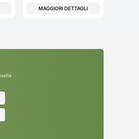
MAGGIORI DETTAGLI
MAGG
asella