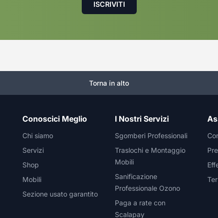
Torna in alto
Conoscici Meglio
I Nostri Servizi
As
Chi siamo
Sgomberi Professionali
Con
Servizi
Traslochi e Montaggio
Pre
Mobili
Shop
Eff
Sanificazione
Mobili
Ter
Professionale Ozono
Sezione usato garantito
Paga a rate con
Scalapay