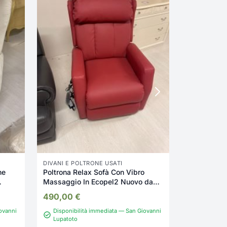
Sedia Nuov
2362/U
39,00
€
DIVANI E POLTRONE USATI
ne
Poltrona Relax Sofà Con Vibro
Massaggio In Ecopel2 Nuovo da
esposizione 2342/U
490,00
€
ovanni
Disponibilità immediata — San Giovanni
Disponibil
Lupatoto
Lupatoto