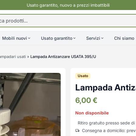
Usato garantito, nuovo a prezzi imbattibili
Mobili nuovi
Usato garantito
Servizi
Chi siamo
ampadari usati
»
Lampada Antizanzare USATA 395/U
Usato
Lampada Antiz
6,00
€
Non disponibile
Ritiro gratuito presso sede 
Consegna a domicilio: prev