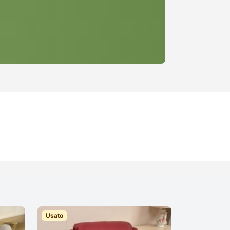
Usato
Usato
SEDIE USATE