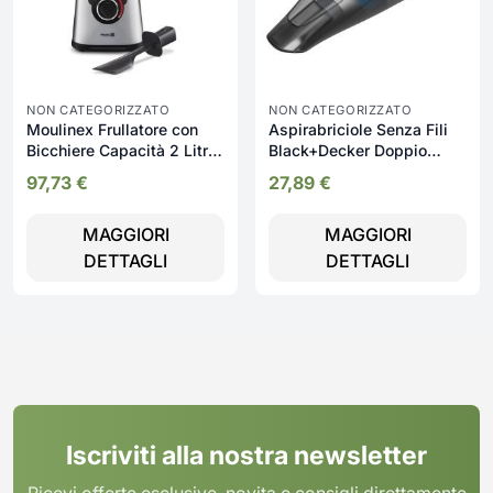
NON CATEGORIZZATO
NON CATEGORIZZATO
Moulinex Frullatore con
Aspirabriciole Senza Fili
Bicchiere Capacità 2 Litri
Black+Decker Doppio
Potenza 1200 watt Lame
Sistema Di Filtraggio -
97,73
€
27,89
€
Rimovibili colore Grigio -
NVC115JL-Q
PerfectMix+ LM871D
MAGGIORI
MAGGIORI
DETTAGLI
DETTAGLI
Iscriviti alla nostra newsletter
Ricevi offerte esclusive, novita e consigli direttamente