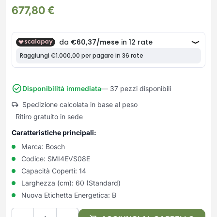
Frullatori
677,80
€
Lampade da parete
Mobili Ingresso
Grattugie elettriche
TAVOLI USATI
TAVOLINI USATI
Lampade da tavolo
Mobili Multiuso
Macchine caffe e capsule
Lampade da terra
Multiuso e Scarpiere
Pulizia Casa
Scarpiere
Robot Da Cucina
Sbattitori
SOGGIORNO
UFFICIO
Spremiagrumi e Centrifughe
Complementi Soggiorno
Banconi Reception
Disponibilità immediata
— 37 pezzi disponibili
Stiro
Divani e Poltrone
Cucitrici e accessori
Spedizione calcolata in base al peso
Tostapane
Sedie e Sgabelli
Mobili per ufficio
Ritiro gratuito in sede
Tritacarne
Soggiorni e Pareti
Moduli per ufficio
Caratteristiche principali:
Tritaverdure elettrici
Tavoli e Tavolini
Poltrone Barber Shop
Utensili da cucina
Marca:
Bosch
Scrivanie
Codice:
SMI4EVS08E
Yogurtiere
Sedie per ufficio
Capacità Coperti:
14
Larghezza (cm):
60 (Standard)
Nuova Etichetta Energetica:
B