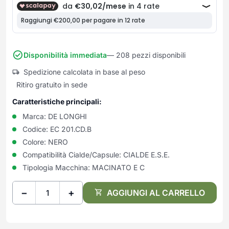
Frullatori
Lampade da parete
Mobili Ingresso
Grattugie elettriche
TAVOLI USATI
TAVOLINI USATI
Lampade da tavolo
Mobili Multiuso
Macchine caffe e capsule
Lampade da terra
Multiuso e Scarpiere
Pulizia Casa
Scarpiere
Disponibilità immediata
— 208 pezzi disponibili
Robot Da Cucina
Sbattitori
Spedizione calcolata in base al peso
SOGGIORNO
UFFICIO
Ritiro gratuito in sede
Spremiagrumi e Centrifughe
Complementi Soggiorno
Banconi Reception
Stiro
Divani e Poltrone
Cucitrici e accessori
Caratteristiche principali:
Tostapane
Sedie e Sgabelli
Mobili per ufficio
Marca:
DE LONGHI
Tritacarne
Soggiorni e Pareti
Moduli per ufficio
Codice:
EC 201.CD.B
Tritaverdure elettrici
Colore:
NERO
Tavoli e Tavolini
Poltrone Barber Shop
Utensili da cucina
Compatibilità Cialde/Capsule:
CIALDE E.S.E.
Scrivanie
Tipologia Macchina:
MACINATO E C
Yogurtiere
Sedie per ufficio
−
+
AGGIUNGI AL CARRELLO