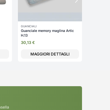
GUANCIALI
Guanciale memory maglina Artic
H.13
30,13
€
MAGGIORI DETTAGLI
MAGG
asella