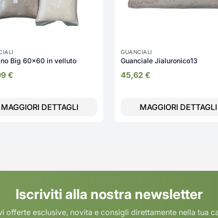
IALI
GUANCIALI
no Big 60x60 in velluto
Guanciale Jialuronico13
99
€
45,62
€
MAGGIORI DETTAGLI
MAGGIORI DETTAGLI
Iscriviti alla nostra newsletter
i offerte esclusive, novita e consigli direttamente nella tua c