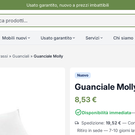
Usato garantito, nuovo a prezzi imbattibili
Mobili nuovi
Usato garantito
Servizi
Chi siamo
rassi
»
Guanciali
»
Guanciale Molly
Nuovo
Guanciale Moll
8,53
€
Disponibilità immediata
— 
Spedizione:
19,52
€
— Cons
Ritiro in sede — 7-10 giorni la