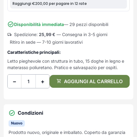
Frullatori
Lampade da parete
Mobili Ingresso
Grattugie elettriche
TAVOLI USATI
TAVOLINI USATI
Lampade da tavolo
Mobili Multiuso
Macchine caffe e capsule
Lampade da terra
Multiuso e Scarpiere
Disponibilità immediata
— 29 pezzi disponibili
Pulizia Casa
Scarpiere
Robot Da Cucina
Spedizione:
25,99
€
— Consegna in 3-5 giorni
Ritiro in sede — 7-10 giorni lavorativi
Sbattitori
SOGGIORNO
UFFICIO
Spremiagrumi e Centrifughe
Caratteristiche principali:
Complementi Soggiorno
Banconi Reception
Stiro
Divani e Poltrone
Cucitrici e accessori
Letto pieghevole con struttura in tubo, 15 doghe in legno e
Tostapane
materasso poliuretano. Pratico e salvaspazio per ospiti.
Sedie e Sgabelli
Mobili per ufficio
Tritacarne
Soggiorni e Pareti
Moduli per ufficio
−
+
AGGIUNGI AL CARRELLO
Tritaverdure elettrici
Tavoli e Tavolini
Poltrone Barber Shop
Utensili da cucina
Scrivanie
Yogurtiere
Sedie per ufficio
Condizioni
Nuovo
Prodotto nuovo, originale e imballato. Coperto da garanzia