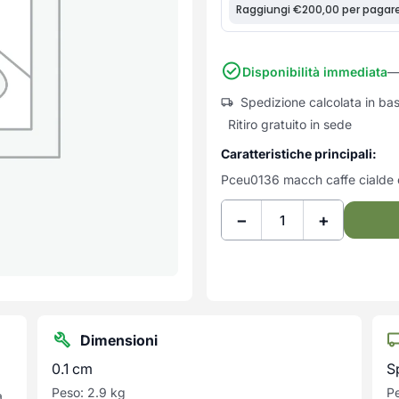
Disponibilità immediata
—
Spedizione calcolata in ba
Ritiro gratuito in sede
Caratteristiche principali:
Pceu0136 macch caffe cialde 
−
+
Dimensioni
0.1 cm
S
Peso: 2.9 kg
Pe
a