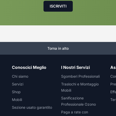
Torna in alto
Conoscici Meglio
I Nostri Servizi
As
Chi siamo
Sgomberi Professionali
Con
Servizi
Traslochi e Montaggio
Pre
Mobili
Shop
Eff
Sanificazione
Mobili
Ter
Professionale Ozono
Sezione usato garantito
Paga a rate con