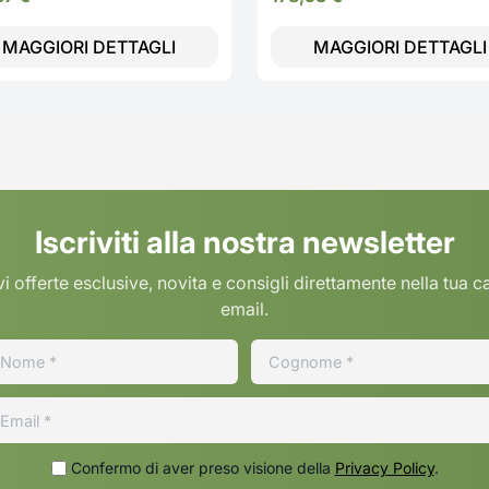
re 2 Tazze colore Rosso -
Serie Moderna
MAGGIORI DETTAGLI
MAGGIORI DETTAGLI
Iscriviti alla nostra newsletter
i offerte esclusive, novita e consigli direttamente nella tua c
email.
Confermo di aver preso visione della
Privacy Policy
.