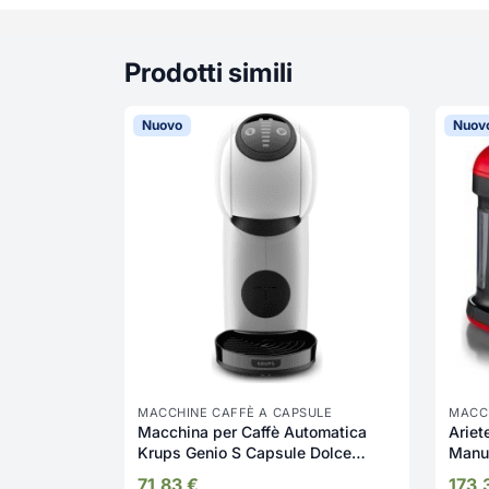
Prodotti simili
Nuovo
Nuov
MACCHINE CAFFÈ A CAPSULE
MACC
Macchina per Caffè Automatica
Ariet
Krups Genio S Capsule Dolce
Manua
Gusto colore Bianco - KP2431K
Siste
71,83
€
173,