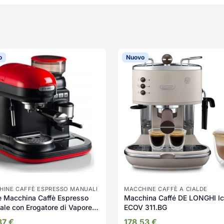
o
Nuovo
HINE CAFFÈ ESPRESSO MANUALI
MACCHINE CAFFÈ A CIALDE
e Macchina Caffè Espresso
Macchina Caffé DE LONGHI Ic
le con Erogatore di Vapore
ECOV 311.BG
ma di ricarica Macinato in
37
€
178,53
€