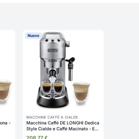
Nuovo
MACCHINE CAFFÈ A CIALDE
ona -
Macchina Caffé DE LONGHI Dedica
Style Cialde e Caffé Macinato - EC
685.M
208,77
€