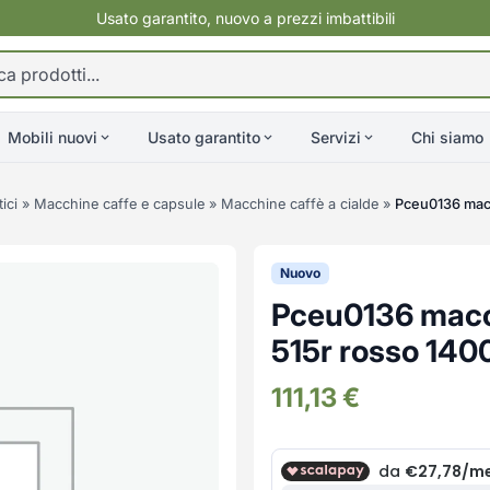
Usato garantito, nuovo a prezzi imbattibili
Mobili nuovi
Usato garantito
Servizi
Chi siamo
ici
»
Macchine caffe e capsule
»
Macchine caffè a cialde
»
Pceu0136 macc
Nuovo
Pceu0136 macch
515r rosso 140
111,13
€